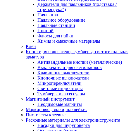
Держатели для паяльников (подставка /
"третья рука")
Паяльники
Паяльное оборудование
Паяльные станции
Припой
Флюсы для пайки
Химия и смазочные материалы
Клей
Кнопки, выключатели, тумблеры, светосигнальная
арматура
Антивандальные кнопки (металлические)
Выключатели для светильников
Клавишные выключатели
Кнопочные выключатели
Микропереключатели
Световые индикаторы
Тумблеры и аксессуары
Магнитный инструмент
Неодимовые магниты
Маркировка, знаки, наклейки.
Пистолеты клеевые
Расходные материалы для электроинструмента
Насадки для шуруповерта
Оснастка по бетону