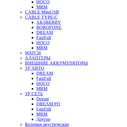
HOCO
MRM
CABLE MiniUSB
CABLE TYPE-C
AKSBERRY
BOROFONE
DREAM
FaizFull
HOCO
MRM
WATCH
АДАПТЕРЫ
ВНЕШНИЕ АККУМУЛЯТОРЫ
ЗУ АВТО
DREAM
FaizFull
HOCO
MRM
ЗУ СЕТЬ
Deespi
DREAM PD
FaizFull
MRM
Другие
Колонки акустические