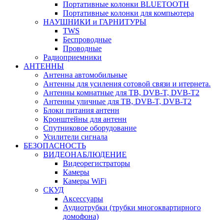
Портативные колонки BLUETOOTH
Портативные колонки для компьютера
НАУШНИКИ и ГАРНИТУРЫ
TWS
Беспроводные
Проводные
Радиоприемники
АНТЕННЫ
Антенна автомобильные
Антенны для усиления сотовой связи и итернета.
Антенны комнатные для ТВ, DVB-T, DVB-T2
Антенны уличные для ТВ, DVB-T, DVB-T2
Блоки питания антенн
Кронштейны для антенн
Спутниковое оборудование
Усилители сигнала
БЕЗОПАСНОСТЬ
ВИДЕОНАБЛЮДЕНИЕ
Видеорегистраторы
Камеры
Камеры WiFi
СКУД
Аксессуары
Аудиотрубки (трубки многоквартирного
домофона)