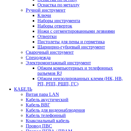
Оснастка по металлу
Ручной инструмент
Ключи
Наборы инструмента
Наборы отверток
Ножи с сегментированными лезвиями
Отвертки
Пистолеты для пены и герметика
Шарнирно-губцевый инструмент
Сварочный инструмент
Спецодежда
Электромонтажный инструмент
Обжим компьютерных и телефонных
разъемов RJ
Обжим неизолированных клемм (НК, НВ,
РП, РПП, РШП, ГС)
КАБЕЛЬ
Витая пара LAN
Кабель акустический
Кабель ВВГ
Кабель для видеонаблюдения
Кабель телефонный
Коаксиальный кабель
Провод ПВС