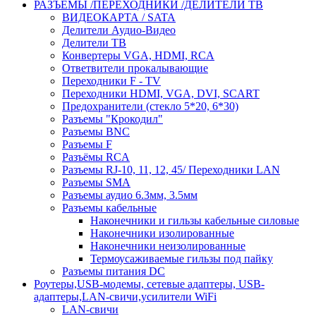
РАЗЪЁМЫ /ПЕРЕХОДНИКИ /ДЕЛИТЕЛИ ТВ
ВИДЕОКАРТА / SATA
Делители Аудио-Видео
Делители ТВ
Конвертеры VGA, HDMI, RCA
Ответвители прокалывающие
Переходники F - TV
Переходники HDMI, VGA, DVI, SCART
Предохранители (стекло 5*20, 6*30)
Разъемы "Крокодил"
Разъемы BNC
Разъемы F
Разъёмы RCA
Разъемы RJ-10, 11, 12, 45/ Переходники LAN
Разъемы SMA
Разъемы аудио 6.3мм, 3.5мм
Разъемы кабельные
Наконечники и гильзы кабельные силовые
Наконечники изолированные
Наконечники неизолированные
Термоусаживаемые гильзы под пайку
Разъемы питания DC
Роутеры,USB-модемы, сетевые адаптеры, USB-
адаптеры,LAN-свичи,усилители WiFi
LAN-свичи