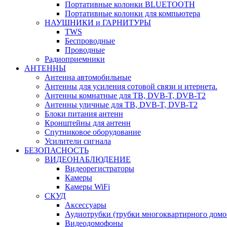
Портативные колонки BLUETOOTH
Портативные колонки для компьютера
НАУШНИКИ и ГАРНИТУРЫ
TWS
Беспроводные
Проводные
Радиоприемники
АНТЕННЫ
Антенна автомобильные
Антенны для усиления сотовой связи и итернета.
Антенны комнатные для ТВ, DVB-T, DVB-T2
Антенны уличные для ТВ, DVB-T, DVB-T2
Блоки питания антенн
Кронштейны для антенн
Спутниковое оборудование
Усилители сигнала
БЕЗОПАСНОСТЬ
ВИДЕОНАБЛЮДЕНИЕ
Видеорегистраторы
Камеры
Камеры WiFi
СКУД
Аксессуары
Аудиотрубки (трубки многоквартирного домо
Видеодомофоны