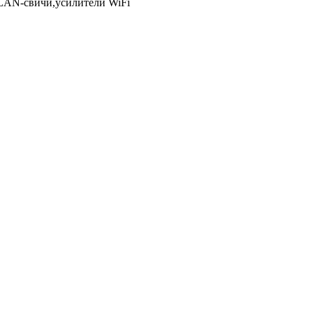
LAN-свичи,усилители WiFi