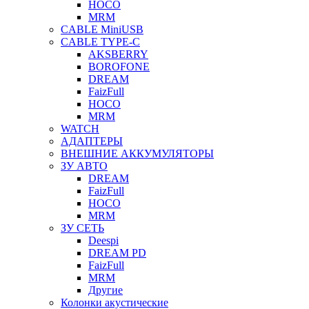
HOCO
MRM
CABLE MiniUSB
CABLE TYPE-C
AKSBERRY
BOROFONE
DREAM
FaizFull
HOCO
MRM
WATCH
АДАПТЕРЫ
ВНЕШНИЕ АККУМУЛЯТОРЫ
ЗУ АВТО
DREAM
FaizFull
HOCO
MRM
ЗУ СЕТЬ
Deespi
DREAM PD
FaizFull
MRM
Другие
Колонки акустические