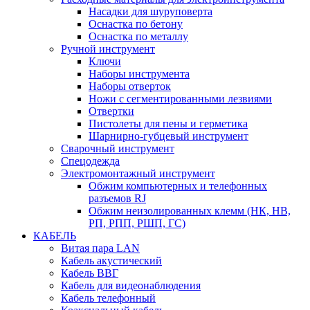
Насадки для шуруповерта
Оснастка по бетону
Оснастка по металлу
Ручной инструмент
Ключи
Наборы инструмента
Наборы отверток
Ножи с сегментированными лезвиями
Отвертки
Пистолеты для пены и герметика
Шарнирно-губцевый инструмент
Сварочный инструмент
Спецодежда
Электромонтажный инструмент
Обжим компьютерных и телефонных
разъемов RJ
Обжим неизолированных клемм (НК, НВ,
РП, РПП, РШП, ГС)
КАБЕЛЬ
Витая пара LAN
Кабель акустический
Кабель ВВГ
Кабель для видеонаблюдения
Кабель телефонный