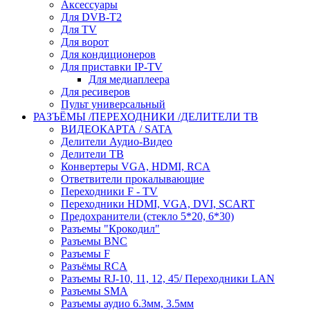
Аксессуары
Для DVB-T2
Для TV
Для ворот
Для кондиционеров
Для приставки IP-TV
Для медиаплеера
Для ресиверов
Пульт универсальный
РАЗЪЁМЫ /ПЕРЕХОДНИКИ /ДЕЛИТЕЛИ ТВ
ВИДЕОКАРТА / SATA
Делители Аудио-Видео
Делители ТВ
Конвертеры VGA, HDMI, RCA
Ответвители прокалывающие
Переходники F - TV
Переходники HDMI, VGA, DVI, SCART
Предохранители (стекло 5*20, 6*30)
Разъемы "Крокодил"
Разъемы BNC
Разъемы F
Разъёмы RCA
Разъемы RJ-10, 11, 12, 45/ Переходники LAN
Разъемы SMA
Разъемы аудио 6.3мм, 3.5мм