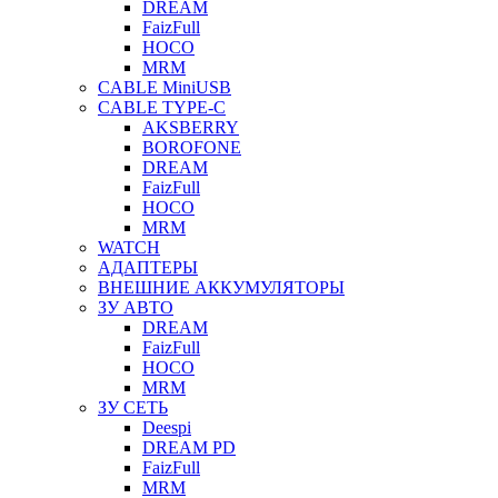
DREAM
FaizFull
HOCO
MRM
CABLE MiniUSB
CABLE TYPE-C
AKSBERRY
BOROFONE
DREAM
FaizFull
HOCO
MRM
WATCH
АДАПТЕРЫ
ВНЕШНИЕ АККУМУЛЯТОРЫ
ЗУ АВТО
DREAM
FaizFull
HOCO
MRM
ЗУ СЕТЬ
Deespi
DREAM PD
FaizFull
MRM