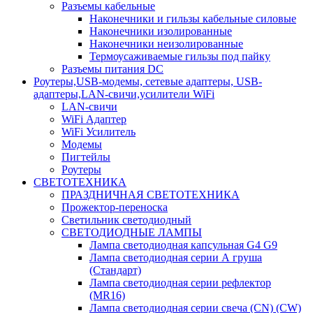
Разъемы кабельные
Наконечники и гильзы кабельные силовые
Наконечники изолированные
Наконечники неизолированные
Термоусаживаемые гильзы под пайку
Разъемы питания DC
Роутеры,USB-модемы, сетевые адаптеры, USB-
адаптеры,LAN-свичи,усилители WiFi
LAN-свичи
WiFi Адаптер
WiFi Усилитель
Модемы
Пигтейлы
Роутеры
СВЕТОТЕХНИКА
ПРАЗДНИЧНАЯ СВЕТОТЕХНИКА
Прожектор-переноска
Светильник светодиодный
СВЕТОДИОДНЫЕ ЛАМПЫ
Лампа светодиодная капсульная G4 G9
Лампа светодиодная серии А груша
(Стандарт)
Лампа светодиодная серии рефлектор
(MR16)
Лампа светодиодная серии свеча (CN) (CW)