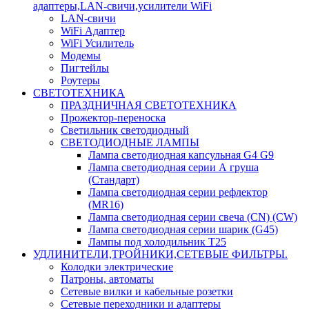
адаптеры,LAN-свичи,усилители WiFi
LAN-свичи
WiFi Адаптер
WiFi Усилитель
Модемы
Пигтейлы
Роутеры
СВЕТОТЕХНИКА
ПРАЗДНИЧНАЯ СВЕТОТЕХНИКА
Прожектор-переноска
Светильник светодиодный
СВЕТОДИОДНЫЕ ЛАМПЫ
Лампа светодиодная капсульная G4 G9
Лампа светодиодная серии А груша
(Стандарт)
Лампа светодиодная серии рефлектор
(MR16)
Лампа светодиодная серии свеча (CN) (CW)
Лампа светодиодная серии шарик (G45)
Лампы под холодильник T25
УДЛИНИТЕЛИ,ТРОЙНИКИ,СЕТЕВЫЕ ФИЛЬТРЫ.
Колодки электрические
Патроны, автоматы
Сетевые вилки и кабельные розетки
Сетевые переходники и адаптеры