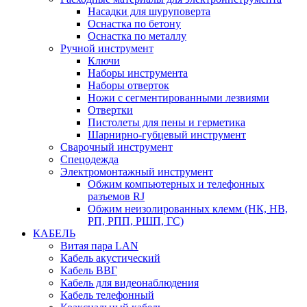
Насадки для шуруповерта
Оснастка по бетону
Оснастка по металлу
Ручной инструмент
Ключи
Наборы инструмента
Наборы отверток
Ножи с сегментированными лезвиями
Отвертки
Пистолеты для пены и герметика
Шарнирно-губцевый инструмент
Сварочный инструмент
Спецодежда
Электромонтажный инструмент
Обжим компьютерных и телефонных
разъемов RJ
Обжим неизолированных клемм (НК, НВ,
РП, РПП, РШП, ГС)
КАБЕЛЬ
Витая пара LAN
Кабель акустический
Кабель ВВГ
Кабель для видеонаблюдения
Кабель телефонный