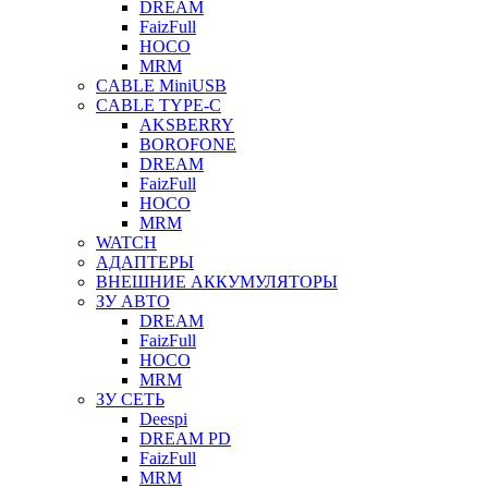
DREAM
FaizFull
HOCO
MRM
CABLE MiniUSB
CABLE TYPE-C
AKSBERRY
BOROFONE
DREAM
FaizFull
HOCO
MRM
WATCH
АДАПТЕРЫ
ВНЕШНИЕ АККУМУЛЯТОРЫ
ЗУ АВТО
DREAM
FaizFull
HOCO
MRM
ЗУ СЕТЬ
Deespi
DREAM PD
FaizFull
MRM