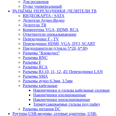
Для ресиверов
Пульт универсальный
РАЗЪЁМЫ /ПЕРЕХОДНИКИ /ДЕЛИТЕЛИ ТВ
ВИДЕОКАРТА / SATA
Делители Аудио-Видео
Делители ТВ
Конвертеры VGA, HDMI, RCA
Ответвители прокалывающие
Переходники F - TV
Переходники HDMI, VGA, DVI, SCART
Предохранители (стекло 5*20, 6*30)
Разъемы "Крокодил"
Разъемы BNC
Разъемы F
Разъёмы RCA
Разъемы RJ-10, 11, 12, 45/ Переходники LAN
Разъемы SMA
Разъемы аудио 6.3мм, 3.5мм
Разъемы кабельные
Наконечники и гильзы кабельные силовые
Наконечники изолированные
Наконечники неизолированные
Термоусаживаемые гильзы под пайку
Разъемы питания DC
Роутеры,USB-модемы, сетевые адаптеры, USB-