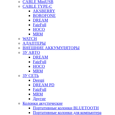
CABLE MiniUSB
CABLE TYPE-C
AKSBERRY
BOROFONE
DREAM
FaizFull
HOCO
MRM
WATCH
АДАПТЕРЫ
ВНЕШНИЕ АККУМУЛЯТОРЫ
ЗУ АВТО
DREAM
FaizFull
HOCO
MRM
ЗУ СЕТЬ
Deespi
DREAM PD
FaizFull
MRM
Другие
Колонки акустические
Портативные колонки BLUETOOTH
Портативные колонки для компьютера