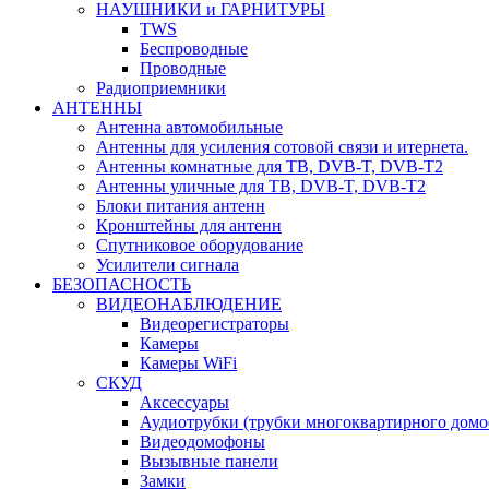
НАУШНИКИ и ГАРНИТУРЫ
TWS
Беспроводные
Проводные
Радиоприемники
АНТЕННЫ
Антенна автомобильные
Антенны для усиления сотовой связи и итернета.
Антенны комнатные для ТВ, DVB-T, DVB-T2
Антенны уличные для ТВ, DVB-T, DVB-T2
Блоки питания антенн
Кронштейны для антенн
Спутниковое оборудование
Усилители сигнала
БЕЗОПАСНОСТЬ
ВИДЕОНАБЛЮДЕНИЕ
Видеорегистраторы
Камеры
Камеры WiFi
СКУД
Аксессуары
Аудиотрубки (трубки многоквартирного домо
Видеодомофоны
Вызывные панели
Замки