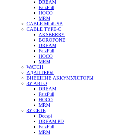
DREAM
FaizFull
HOCO
MRM
CABLE MiniUSB
CABLE TYPE-C
AKSBERRY
BOROFONE
DREAM
FaizFull
HOCO
MRM
WATCH
АДАПТЕРЫ
ВНЕШНИЕ АККУМУЛЯТОРЫ
ЗУ АВТО
DREAM
FaizFull
HOCO
MRM
ЗУ СЕТЬ
Deespi
DREAM PD
FaizFull
MRM