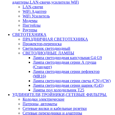
адаптеры,LAN-свичи,усилители WiFi
LAN-свичи
WiFi Адаптер
WiFi Усилитель
Модемы
Пигтейлы
Роутеры
СВЕТОТЕХНИКА
ПРАЗДНИЧНАЯ СВЕТОТЕХНИКА
Прожектор-переноска
Светильник светодиодный
СВЕТОДИОДНЫЕ ЛАМПЫ
Лампа светодиодная капсульная G4 G9
Лампа светодиодная серии А груша
(Стандарт)
Лампа светодиодная серии рефлектор
(MR16)
Лампа светодиодная серии свеча (CN) (CW)
Лампа светодиодная серии шарик (G45)
Лампы под холодильник T25
УДЛИНИТЕЛИ,ТРОЙНИКИ,СЕТЕВЫЕ ФИЛЬТРЫ.
Колодки электрические
Патроны, автоматы
Сетевые вилки и кабельные розетки
Сетевые переходники и адаптеры