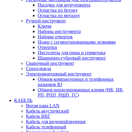
Насадки для шуруповерта
Оснастка по бетону
Оснастка по металлу
Ручной инструмент
Ключи
Наборы инструмента
Наборы отверток
Ножи с сегментированными лезвиями
Отвертки
Пистолеты для пены и герметика
Шарнирно-губцевый инструмент
Сварочный инструмент
Спецодежда
Электромонтажный инструмент
Обжим компьютерных и телефонных
разъемов RJ
Обжим неизолированных клемм (НК, НВ,
РП, РПП, РШП, ГС)
КАБЕЛЬ
Витая пара LAN
Кабель акустический
Кабель ВВГ
Кабель для видеонаблюдения
Кабель телефонный