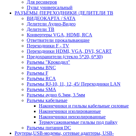
Для ресиверов
Пульт универсальный
РАЗЪЁМЫ /ПЕРЕХОДНИКИ /ДЕЛИТЕЛИ ТВ
ВИДЕОКАРТА / SATA
Делители Аудио-Видео
Делители ТВ
Конвертеры VGA, HDMI, RCA
Ответвители прокалывающие
Переходники F - TV
Переходники HDMI, VGA, DVI, SCART
Предохранители (стекло 5*20, 6*30)
Разъемы "Крокодил"
Разъемы BNC
Разъемы F
Разъёмы RCA
Разъемы RJ-10, 11, 12, 45/ Переходники LAN
Разъемы SMA
Разъемы аудио 6.3мм, 3.5мм
Разъемы кабельные
Наконечники и гильзы кабельные силовые
Наконечники изолированные
Наконечники неизолированные
Термоусаживаемые гильзы под пайку
Разъемы питания DC
Роутеры,USB-модемы, сетевые адаптеры, USB-