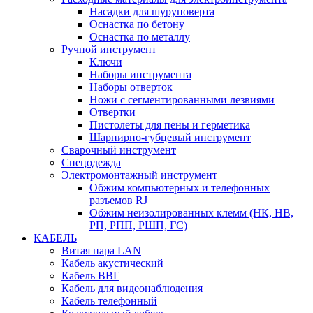
Насадки для шуруповерта
Оснастка по бетону
Оснастка по металлу
Ручной инструмент
Ключи
Наборы инструмента
Наборы отверток
Ножи с сегментированными лезвиями
Отвертки
Пистолеты для пены и герметика
Шарнирно-губцевый инструмент
Сварочный инструмент
Спецодежда
Электромонтажный инструмент
Обжим компьютерных и телефонных
разъемов RJ
Обжим неизолированных клемм (НК, НВ,
РП, РПП, РШП, ГС)
КАБЕЛЬ
Витая пара LAN
Кабель акустический
Кабель ВВГ
Кабель для видеонаблюдения
Кабель телефонный