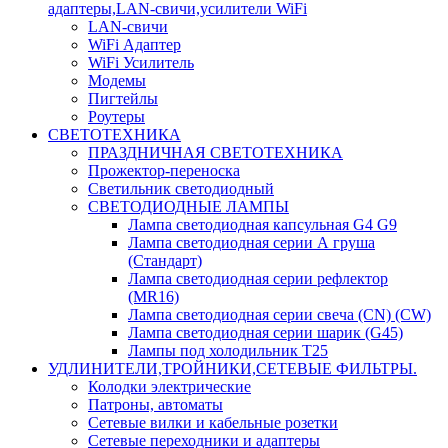
адаптеры,LAN-свичи,усилители WiFi
LAN-свичи
WiFi Адаптер
WiFi Усилитель
Модемы
Пигтейлы
Роутеры
СВЕТОТЕХНИКА
ПРАЗДНИЧНАЯ СВЕТОТЕХНИКА
Прожектор-переноска
Светильник светодиодный
СВЕТОДИОДНЫЕ ЛАМПЫ
Лампа светодиодная капсульная G4 G9
Лампа светодиодная серии А груша
(Стандарт)
Лампа светодиодная серии рефлектор
(MR16)
Лампа светодиодная серии свеча (CN) (CW)
Лампа светодиодная серии шарик (G45)
Лампы под холодильник T25
УДЛИНИТЕЛИ,ТРОЙНИКИ,СЕТЕВЫЕ ФИЛЬТРЫ.
Колодки электрические
Патроны, автоматы
Сетевые вилки и кабельные розетки
Сетевые переходники и адаптеры