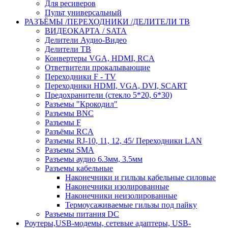
Для ресиверов
Пульт универсальный
РАЗЪЁМЫ /ПЕРЕХОДНИКИ /ДЕЛИТЕЛИ ТВ
ВИДЕОКАРТА / SATA
Делители Аудио-Видео
Делители ТВ
Конвертеры VGA, HDMI, RCA
Ответвители прокалывающие
Переходники F - TV
Переходники HDMI, VGA, DVI, SCART
Предохранители (стекло 5*20, 6*30)
Разъемы "Крокодил"
Разъемы BNC
Разъемы F
Разъёмы RCA
Разъемы RJ-10, 11, 12, 45/ Переходники LAN
Разъемы SMA
Разъемы аудио 6.3мм, 3.5мм
Разъемы кабельные
Наконечники и гильзы кабельные силовые
Наконечники изолированные
Наконечники неизолированные
Термоусаживаемые гильзы под пайку
Разъемы питания DC
Роутеры,USB-модемы, сетевые адаптеры, USB-