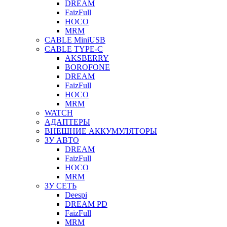
DREAM
FaizFull
HOCO
MRM
CABLE MiniUSB
CABLE TYPE-C
AKSBERRY
BOROFONE
DREAM
FaizFull
HOCO
MRM
WATCH
АДАПТЕРЫ
ВНЕШНИЕ АККУМУЛЯТОРЫ
ЗУ АВТО
DREAM
FaizFull
HOCO
MRM
ЗУ СЕТЬ
Deespi
DREAM PD
FaizFull
MRM