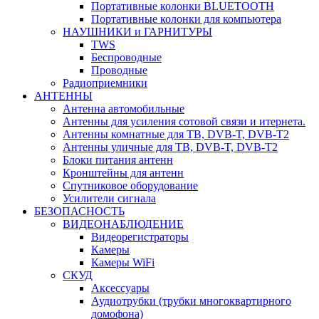
Портативные колонки BLUETOOTH
Портативные колонки для компьютера
НАУШНИКИ и ГАРНИТУРЫ
TWS
Беспроводные
Проводные
Радиоприемники
АНТЕННЫ
Антенна автомобильные
Антенны для усиления сотовой связи и итернета.
Антенны комнатные для ТВ, DVB-T, DVB-T2
Антенны уличные для ТВ, DVB-T, DVB-T2
Блоки питания антенн
Кронштейны для антенн
Спутниковое оборудование
Усилители сигнала
БЕЗОПАСНОСТЬ
ВИДЕОНАБЛЮДЕНИЕ
Видеорегистраторы
Камеры
Камеры WiFi
СКУД
Аксессуары
Аудиотрубки (трубки многоквартирного
домофона)