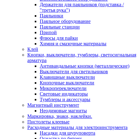
Держатели для паяльников (подставка /
"третья рука")
Паяльники
Паяльное оборудование
Паяльные станции
Припой
Флюсы для пайки
Химия и смазочные материалы
Клей
Кнопки, выключатели, тумблеры, светосигнальная
арматура
Антивандальные кнопки (металлические)
Выключатели для светильников
Клавишные выключатели
Кнопочные выключатели
Микропереключатели
Световые индикаторы
Тумблеры и аксессуары
Магнитный инструмент
Неодимовые магниты
Маркировка, знаки, наклейки.
Пистолеты клеевые
Расходные материалы для электроинструмента
Насадки для шуруповерта
Оснастка по бетону