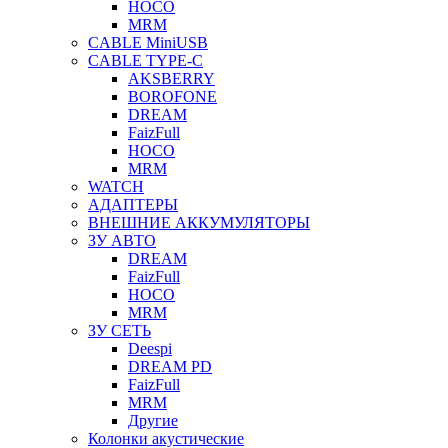
HOCO
MRM
CABLE MiniUSB
CABLE TYPE-C
AKSBERRY
BOROFONE
DREAM
FaizFull
HOCO
MRM
WATCH
АДАПТЕРЫ
ВНЕШНИЕ АККУМУЛЯТОРЫ
ЗУ АВТО
DREAM
FaizFull
HOCO
MRM
ЗУ СЕТЬ
Deespi
DREAM PD
FaizFull
MRM
Другие
Колонки акустические