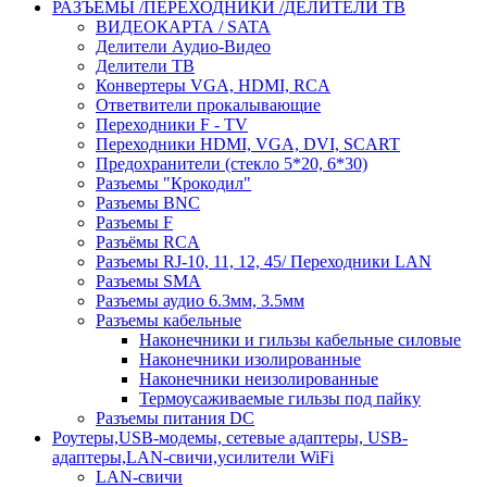
РАЗЪЁМЫ /ПЕРЕХОДНИКИ /ДЕЛИТЕЛИ ТВ
ВИДЕОКАРТА / SATA
Делители Аудио-Видео
Делители ТВ
Конвертеры VGA, HDMI, RCA
Ответвители прокалывающие
Переходники F - TV
Переходники HDMI, VGA, DVI, SCART
Предохранители (стекло 5*20, 6*30)
Разъемы "Крокодил"
Разъемы BNC
Разъемы F
Разъёмы RCA
Разъемы RJ-10, 11, 12, 45/ Переходники LAN
Разъемы SMA
Разъемы аудио 6.3мм, 3.5мм
Разъемы кабельные
Наконечники и гильзы кабельные силовые
Наконечники изолированные
Наконечники неизолированные
Термоусаживаемые гильзы под пайку
Разъемы питания DC
Роутеры,USB-модемы, сетевые адаптеры, USB-
адаптеры,LAN-свичи,усилители WiFi
LAN-свичи