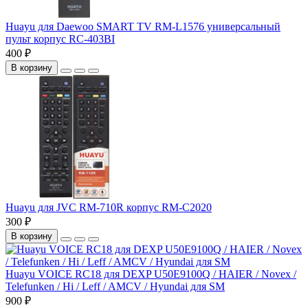
Huayu для Daewoo SMART TV RM-L1576 универсальный
пульт корпус RC-403BI
400 ₽
В корзину
Huayu для JVC RM-710R корпус RM-C2020
300 ₽
В корзину
Huayu VOICE RC18 для DEXP U50E9100Q / HAIER / Novex /
Telefunken / Hi / Leff / AMCV / Hyundai для SM
900 ₽