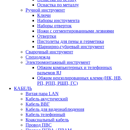
Оснастка по металлу
Ручной инструмент
Ключи
Наборы инструмента
Наборы отверток
Ножи с сегментированными лезвиями
Отвертки
Пистолеты для пены и герметика
Шарнирно-губцевый инструмент
Сварочный инструмент
Спецодежда
Электромонтажный инструмент
Обжим компьютерных и телефонных
разъемов RJ
Обжим неизолированных клемм (НК, НВ,
РП, РПП, РШП, ГС)
КАБЕЛЬ
Витая пара LAN
Кабель акустический
Кабель ВВГ
Кабель для видеонаблюдения
Кабель телефонный
Коаксиальный кабель
Провод ПВС