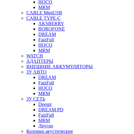
HOCO
MRM
CABLE MiniUSB
CABLE TYPE-C
AKSBERRY
BOROFONE
DREAM
FaizFull
HOCO
MRM
WATCH
АДАПТЕРЫ
ВНЕШНИЕ АККУМУЛЯТОРЫ
ЗУ АВТО
DREAM
FaizFull
HOCO
MRM
ЗУ СЕТЬ
Deespi
DREAM PD
FaizFull
MRM
Другие
Колонки акустические