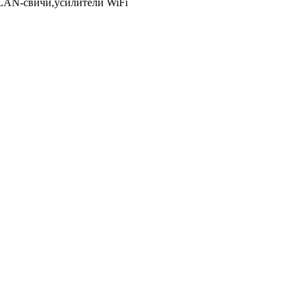
LAN-свичи,усилители WiFi