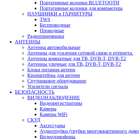
Портативные колонки BLUETOOTH
Портативные колонки для компьютера
НАУШНИКИ и ГАРНИТУРЫ
TWS
Беспроводные
Проводные
Радиоприемники
АНТЕННЫ
Антенна автомобильные
Антенны для усиления сотовой связи и итернета.
Антенны комнатные для ТВ, DVB-T, DVB-T2
Антенны уличные для ТВ, DVB-T, DVB-T2
Блоки питания антенн
Кронштейны для антенн
Спутниковое оборудование
Усилители сигнала
БЕЗОПАСНОСТЬ
ВИДЕОНАБЛЮДЕНИЕ
Видеорегистраторы
Камеры
Камеры WiFi
СКУД
Аксессуары
Аудиотрубки (трубки многоквартирного домо
Видеодомофоны