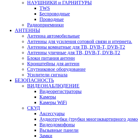
НАУШНИКИ и ГАРНИТУРЫ
TWS
Беспроводные
Проводные
Радиоприемники
АНТЕННЫ
Антенна автомобильные
Антенны для усиления сотовой связи и итернета.
Антенны комнатные для ТВ, DVB-T, DVB-T2
Антенны уличные для ТВ, DVB-T, DVB-T2
Блоки питания антенн
Кронштейны для антенн
Спутниковое оборудование
Усилители сигнала
БЕЗОПАСНОСТЬ
ВИДЕОНАБЛЮДЕНИЕ
Видеорегистраторы
Камеры
Камеры WiFi
СКУД
Аксессуары
Аудиотрубки (трубки многоквартирного домо
Видеодомофоны
Вызывные панели
Замки