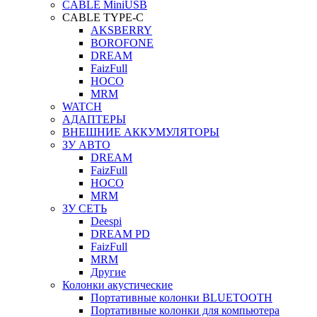
CABLE MiniUSB
CABLE TYPE-C
AKSBERRY
BOROFONE
DREAM
FaizFull
HOCO
MRM
WATCH
АДАПТЕРЫ
ВНЕШНИЕ АККУМУЛЯТОРЫ
ЗУ АВТО
DREAM
FaizFull
HOCO
MRM
ЗУ СЕТЬ
Deespi
DREAM PD
FaizFull
MRM
Другие
Колонки акустические
Портативные колонки BLUETOOTH
Портативные колонки для компьютера