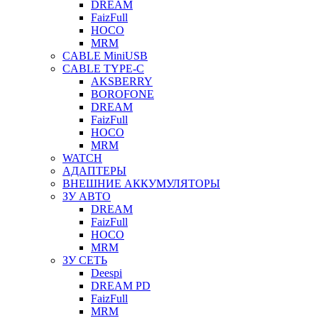
DREAM
FaizFull
HOCO
MRM
CABLE MiniUSB
CABLE TYPE-C
AKSBERRY
BOROFONE
DREAM
FaizFull
HOCO
MRM
WATCH
АДАПТЕРЫ
ВНЕШНИЕ АККУМУЛЯТОРЫ
ЗУ АВТО
DREAM
FaizFull
HOCO
MRM
ЗУ СЕТЬ
Deespi
DREAM PD
FaizFull
MRM