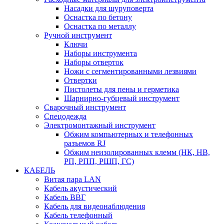
Насадки для шуруповерта
Оснастка по бетону
Оснастка по металлу
Ручной инструмент
Ключи
Наборы инструмента
Наборы отверток
Ножи с сегментированными лезвиями
Отвертки
Пистолеты для пены и герметика
Шарнирно-губцевый инструмент
Сварочный инструмент
Спецодежда
Электромонтажный инструмент
Обжим компьютерных и телефонных
разъемов RJ
Обжим неизолированных клемм (НК, НВ,
РП, РПП, РШП, ГС)
КАБЕЛЬ
Витая пара LAN
Кабель акустический
Кабель ВВГ
Кабель для видеонаблюдения
Кабель телефонный