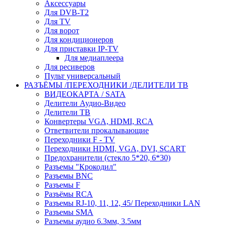
Аксессуары
Для DVB-T2
Для TV
Для ворот
Для кондиционеров
Для приставки IP-TV
Для медиаплеера
Для ресиверов
Пульт универсальный
РАЗЪЁМЫ /ПЕРЕХОДНИКИ /ДЕЛИТЕЛИ ТВ
ВИДЕОКАРТА / SATA
Делители Аудио-Видео
Делители ТВ
Конвертеры VGA, HDMI, RCA
Ответвители прокалывающие
Переходники F - TV
Переходники HDMI, VGA, DVI, SCART
Предохранители (стекло 5*20, 6*30)
Разъемы "Крокодил"
Разъемы BNC
Разъемы F
Разъёмы RCA
Разъемы RJ-10, 11, 12, 45/ Переходники LAN
Разъемы SMA
Разъемы аудио 6.3мм, 3.5мм