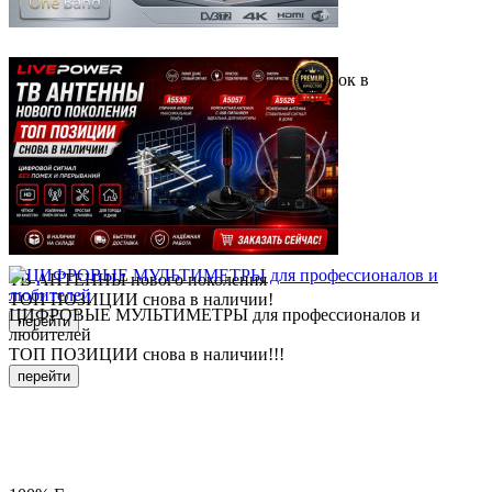
ХИТ ПРОДАЖ
Очередное поступление цифровых приставок в
металлическом корпусе
перейти
ТВ АНТЕННЫ нового поколения
ТОП ПОЗИЦИИ снова в наличии!
ЦИФРОВЫЕ МУЛЬТИМЕТРЫ для профессионалов и
перейти
любителей
ТОП ПОЗИЦИИ снова в наличии!!!
перейти