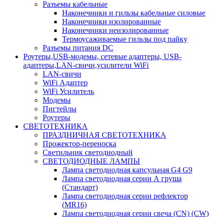
Разъемы кабельные
Наконечники и гильзы кабельные силовые
Наконечники изолированные
Наконечники неизолированные
Термоусаживаемые гильзы под пайку
Разъемы питания DC
Роутеры,USB-модемы, сетевые адаптеры, USB-
адаптеры,LAN-свичи,усилители WiFi
LAN-свичи
WiFi Адаптер
WiFi Усилитель
Модемы
Пигтейлы
Роутеры
СВЕТОТЕХНИКА
ПРАЗДНИЧНАЯ СВЕТОТЕХНИКА
Прожектор-переноска
Светильник светодиодный
СВЕТОДИОДНЫЕ ЛАМПЫ
Лампа светодиодная капсульная G4 G9
Лампа светодиодная серии А груша
(Стандарт)
Лампа светодиодная серии рефлектор
(MR16)
Лампа светодиодная серии свеча (CN) (CW)