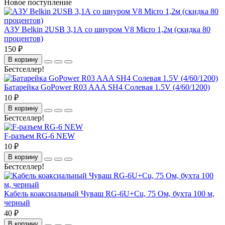
Новое поступление
АЗУ Belkin 2USB 3,1А со шнуром V8 Micro 1,2м (скидка 80
процентов)
150 ₽
В корзину
Бестселлер!
Батарейка GoPower R03 AAA SH4 Солевая 1.5V (4/60/1200)
10 ₽
В корзину
Бестселлер!
F-разъем RG-6 NEW
10 ₽
В корзину
Бестселлер!
Кабель коаксиальный Чуваш RG-6U+Cu, 75 Ом, бухта 100 м,
черный
40 ₽
В корзину