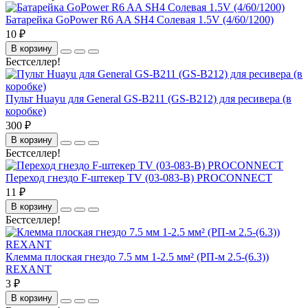
Батарейка GoPower R6 AA SH4 Солевая 1.5V (4/60/1200)
10 ₽
В корзину
Бестселлер!
Пульт Huayu для General GS-B211 (GS-B212) для ресивера (в
коробке)
300 ₽
В корзину
Бестселлер!
Переход гнездо F-штекер TV (03-083-B) PROCONNECT
11 ₽
В корзину
Бестселлер!
Клемма плоская гнездо 7.5 мм 1-2.5 мм² (РП-м 2.5-(6.3))
REXANT
3 ₽
В корзину