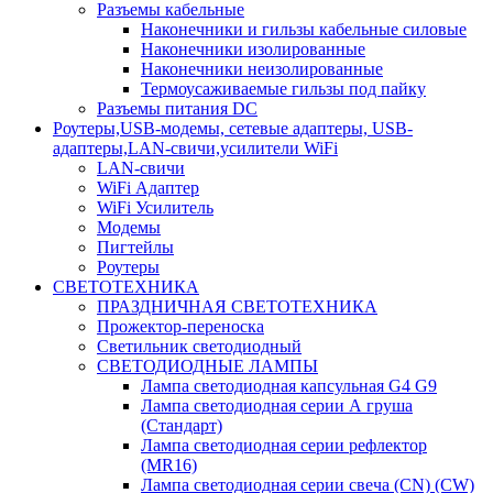
Разъемы кабельные
Наконечники и гильзы кабельные силовые
Наконечники изолированные
Наконечники неизолированные
Термоусаживаемые гильзы под пайку
Разъемы питания DC
Роутеры,USB-модемы, сетевые адаптеры, USB-
адаптеры,LAN-свичи,усилители WiFi
LAN-свичи
WiFi Адаптер
WiFi Усилитель
Модемы
Пигтейлы
Роутеры
СВЕТОТЕХНИКА
ПРАЗДНИЧНАЯ СВЕТОТЕХНИКА
Прожектор-переноска
Светильник светодиодный
СВЕТОДИОДНЫЕ ЛАМПЫ
Лампа светодиодная капсульная G4 G9
Лампа светодиодная серии А груша
(Стандарт)
Лампа светодиодная серии рефлектор
(MR16)
Лампа светодиодная серии свеча (CN) (CW)