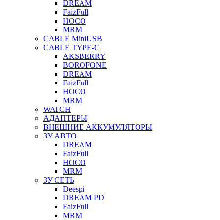
DREAM
FaizFull
HOCO
MRM
CABLE MiniUSB
CABLE TYPE-C
AKSBERRY
BOROFONE
DREAM
FaizFull
HOCO
MRM
WATCH
АДАПТЕРЫ
ВНЕШНИЕ АККУМУЛЯТОРЫ
ЗУ АВТО
DREAM
FaizFull
HOCO
MRM
ЗУ СЕТЬ
Deespi
DREAM PD
FaizFull
MRM