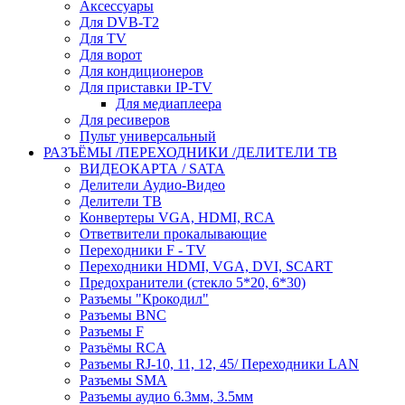
Аксессуары
Для DVB-T2
Для TV
Для ворот
Для кондиционеров
Для приставки IP-TV
Для медиаплеера
Для ресиверов
Пульт универсальный
РАЗЪЁМЫ /ПЕРЕХОДНИКИ /ДЕЛИТЕЛИ ТВ
ВИДЕОКАРТА / SATA
Делители Аудио-Видео
Делители ТВ
Конвертеры VGA, HDMI, RCA
Ответвители прокалывающие
Переходники F - TV
Переходники HDMI, VGA, DVI, SCART
Предохранители (стекло 5*20, 6*30)
Разъемы "Крокодил"
Разъемы BNC
Разъемы F
Разъёмы RCA
Разъемы RJ-10, 11, 12, 45/ Переходники LAN
Разъемы SMA
Разъемы аудио 6.3мм, 3.5мм