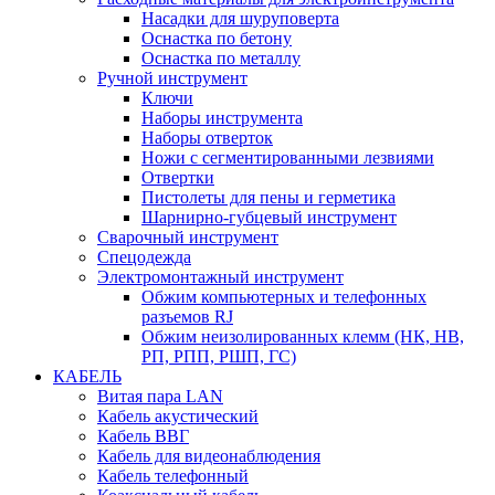
Насадки для шуруповерта
Оснастка по бетону
Оснастка по металлу
Ручной инструмент
Ключи
Наборы инструмента
Наборы отверток
Ножи с сегментированными лезвиями
Отвертки
Пистолеты для пены и герметика
Шарнирно-губцевый инструмент
Сварочный инструмент
Спецодежда
Электромонтажный инструмент
Обжим компьютерных и телефонных
разъемов RJ
Обжим неизолированных клемм (НК, НВ,
РП, РПП, РШП, ГС)
КАБЕЛЬ
Витая пара LAN
Кабель акустический
Кабель ВВГ
Кабель для видеонаблюдения
Кабель телефонный