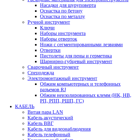
Насадки для шуруповерта
Оснастка по бетону
Оснастка по металлу
Ручной инструмент
Ключи
Наборы инструмента
Наборы отверток
Ножи с сегментированными лезвиями
Отвертки
Пистолеты для пены и герметика
Шарнирно-губцевый инструмент
Сварочный инструмент
Спецодежда
Электромонтажный инструмент
Обжим компьютерных и телефонных
разъемов RJ
Обжим неизолированных клемм (НК, НВ,
РП, РПП, РШП, ГС)
КАБЕЛЬ
Витая пара LAN
Кабель акустический
Кабель ВВГ
Кабель для видеонаблюдения
Кабель телефонный