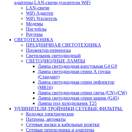
адаптеры,LAN-свичи,усилители WiFi
LAN-свичи
WiFi Адаптер
WiFi Усилитель
Модемы
Пигтейлы
Роутеры
СВЕТОТЕХНИКА
ПРАЗДНИЧНАЯ СВЕТОТЕХНИКА
Прожектор-переноска
Светильник светодиодный
СВЕТОДИОДНЫЕ ЛАМПЫ
Лампа светодиодная капсульная G4 G9
Лампа светодиодная серии А груша
(Стандарт)
Лампа светодиодная серии рефлектор
(MR16)
Лампа светодиодная серии свеча (CN) (CW)
Лампа светодиодная серии шарик (G45)
Лампы под холодильник T25
УДЛИНИТЕЛИ,ТРОЙНИКИ,СЕТЕВЫЕ ФИЛЬТРЫ.
Колодки электрические
Патроны, автоматы
Сетевые вилки и кабельные розетки
Сетевые переходники и адаптеры