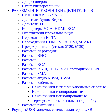
Для ресиверов
Пульт универсальный
РАЗЪЁМЫ /ПЕРЕХОДНИКИ /ДЕЛИТЕЛИ ТВ
ВИДЕОКАРТА / SATA
Делители Аудио-Видео
Делители ТВ
Конвертеры VGA, HDMI, RCA
Ответвители прокалывающие
Переходники F - TV
Переходники HDMI, VGA, DVI, SCART
Предохранители (стекло 5*20, 6*30)
Разъемы "Крокодил"
Разъемы BNC
Разъемы F
Разъёмы RCA
Разъемы RJ-10, 11, 12, 45/ Переходники LAN
Разъемы SMA
Разъемы аудио 6.3мм, 3.5мм
Разъемы кабельные
Наконечники и гильзы кабельные силовые
Наконечники изолированные
Наконечники неизолированные
Термоусаживаемые гильзы под пайку
Разъемы питания DC
Роутеры,USB-модемы, сетевые адаптеры, USB-