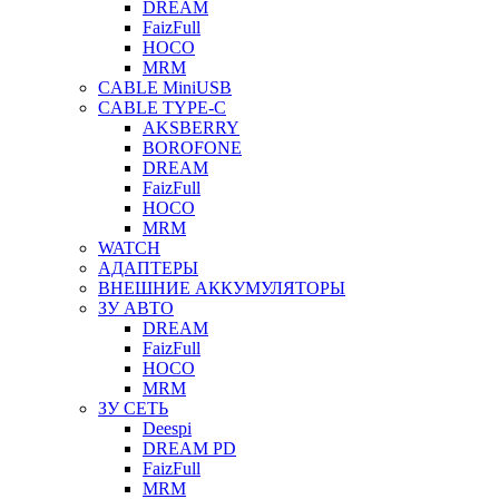
DREAM
FaizFull
HOCO
MRM
CABLE MiniUSB
CABLE TYPE-C
AKSBERRY
BOROFONE
DREAM
FaizFull
HOCO
MRM
WATCH
АДАПТЕРЫ
ВНЕШНИЕ АККУМУЛЯТОРЫ
ЗУ АВТО
DREAM
FaizFull
HOCO
MRM
ЗУ СЕТЬ
Deespi
DREAM PD
FaizFull
MRM