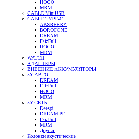
HOCO
MRM
CABLE MiniUSB
CABLE TYPE-C
AKSBERRY
BOROFONE
DREAM
FaizFull
HOCO
MRM
WATCH
АДАПТЕРЫ
ВНЕШНИЕ АККУМУЛЯТОРЫ
ЗУ АВТО
DREAM
FaizFull
HOCO
MRM
ЗУ СЕТЬ
Deespi
DREAM PD
FaizFull
MRM
Другие
Колонки акустические