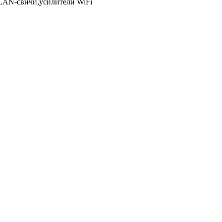
LAN-свичи,усилители WiFi