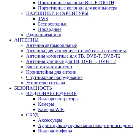
Портативные колонки BLUETOOTH
Портативные колонки для компьютера
НАУШНИКИ и ГАРНИТУРЫ
TWS
Беспроводные
Проводные
Радиоприемники
АНТЕННЫ
Антенна автомобильные
Антенны для усиления сотовой связи и итернета.
Антенны комнатные для ТВ, DVB-T, DVB-T2
Антенны уличные для ТВ, DVB-T, DVB-T2
Блоки питания антенн
Кронштейны для антенн
Спутниковое оборудование
Усилители сигнала
БЕЗОПАСНОСТЬ
ВИДЕОНАБЛЮДЕНИЕ
Видеорегистраторы
Камеры
Камеры WiFi
СКУД
Аксессуары
Аудиотрубки (трубки многоквартирного домо
Видеодомофоны