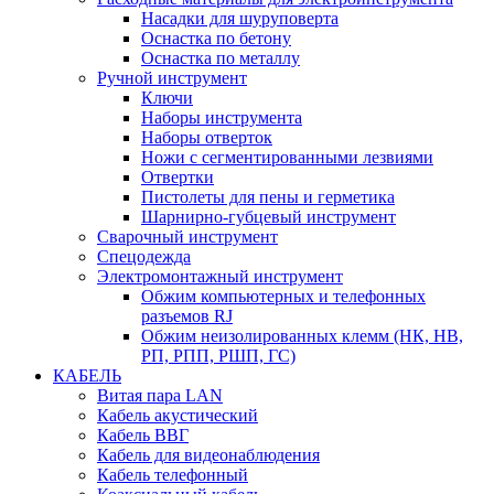
Насадки для шуруповерта
Оснастка по бетону
Оснастка по металлу
Ручной инструмент
Ключи
Наборы инструмента
Наборы отверток
Ножи с сегментированными лезвиями
Отвертки
Пистолеты для пены и герметика
Шарнирно-губцевый инструмент
Сварочный инструмент
Спецодежда
Электромонтажный инструмент
Обжим компьютерных и телефонных
разъемов RJ
Обжим неизолированных клемм (НК, НВ,
РП, РПП, РШП, ГС)
КАБЕЛЬ
Витая пара LAN
Кабель акустический
Кабель ВВГ
Кабель для видеонаблюдения
Кабель телефонный