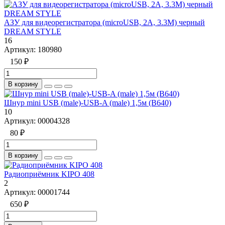
АЗУ для видеорегистратора (microUSB, 2A, 3.3M) черный
DREAM STYLE
16
Артикул:
180980
150 ₽
В корзину
Шнур mini USB (male)-USB-A (male) 1,5м (B640)
10
Артикул:
00004328
80 ₽
В корзину
Радиоприёмник KIPO 408
2
Артикул:
00001744
650 ₽