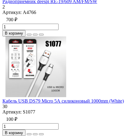
Радиоприемник deespi RE-19/609 AM/FM/SW
2
Артикул:
A4766
700 ₽
В корзину
Кабель USB DS79 Micro 5А силиконовый 1000mm (White)
30
Артикул:
S1077
100 ₽
В корзину