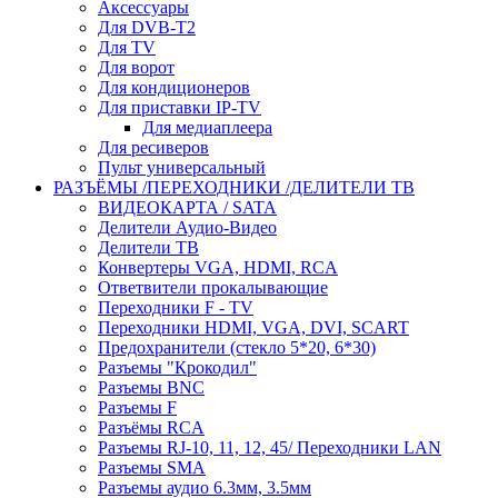
Аксессуары
Для DVB-T2
Для TV
Для ворот
Для кондиционеров
Для приставки IP-TV
Для медиаплеера
Для ресиверов
Пульт универсальный
РАЗЪЁМЫ /ПЕРЕХОДНИКИ /ДЕЛИТЕЛИ ТВ
ВИДЕОКАРТА / SATA
Делители Аудио-Видео
Делители ТВ
Конвертеры VGA, HDMI, RCA
Ответвители прокалывающие
Переходники F - TV
Переходники HDMI, VGA, DVI, SCART
Предохранители (стекло 5*20, 6*30)
Разъемы "Крокодил"
Разъемы BNC
Разъемы F
Разъёмы RCA
Разъемы RJ-10, 11, 12, 45/ Переходники LAN
Разъемы SMA
Разъемы аудио 6.3мм, 3.5мм