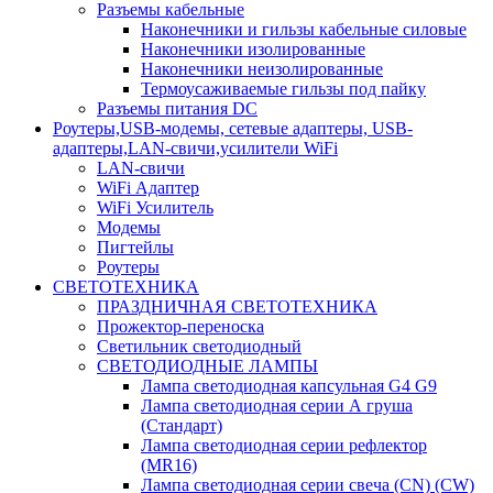
Разъемы кабельные
Наконечники и гильзы кабельные силовые
Наконечники изолированные
Наконечники неизолированные
Термоусаживаемые гильзы под пайку
Разъемы питания DC
Роутеры,USB-модемы, сетевые адаптеры, USB-
адаптеры,LAN-свичи,усилители WiFi
LAN-свичи
WiFi Адаптер
WiFi Усилитель
Модемы
Пигтейлы
Роутеры
СВЕТОТЕХНИКА
ПРАЗДНИЧНАЯ СВЕТОТЕХНИКА
Прожектор-переноска
Светильник светодиодный
СВЕТОДИОДНЫЕ ЛАМПЫ
Лампа светодиодная капсульная G4 G9
Лампа светодиодная серии А груша
(Стандарт)
Лампа светодиодная серии рефлектор
(MR16)
Лампа светодиодная серии свеча (CN) (CW)