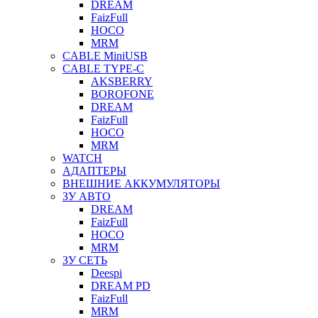
DREAM
FaizFull
HOCO
MRM
CABLE MiniUSB
CABLE TYPE-C
AKSBERRY
BOROFONE
DREAM
FaizFull
HOCO
MRM
WATCH
АДАПТЕРЫ
ВНЕШНИЕ АККУМУЛЯТОРЫ
ЗУ АВТО
DREAM
FaizFull
HOCO
MRM
ЗУ СЕТЬ
Deespi
DREAM PD
FaizFull
MRM