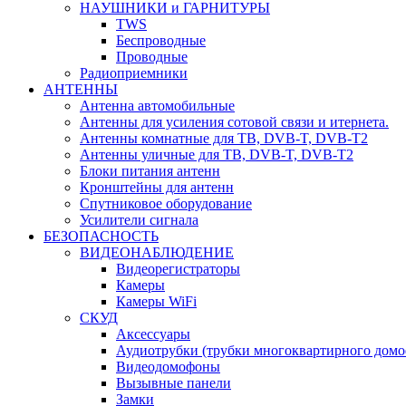
НАУШНИКИ и ГАРНИТУРЫ
TWS
Беспроводные
Проводные
Радиоприемники
АНТЕННЫ
Антенна автомобильные
Антенны для усиления сотовой связи и итернета.
Антенны комнатные для ТВ, DVB-T, DVB-T2
Антенны уличные для ТВ, DVB-T, DVB-T2
Блоки питания антенн
Кронштейны для антенн
Спутниковое оборудование
Усилители сигнала
БЕЗОПАСНОСТЬ
ВИДЕОНАБЛЮДЕНИЕ
Видеорегистраторы
Камеры
Камеры WiFi
СКУД
Аксессуары
Аудиотрубки (трубки многоквартирного домо
Видеодомофоны
Вызывные панели
Замки