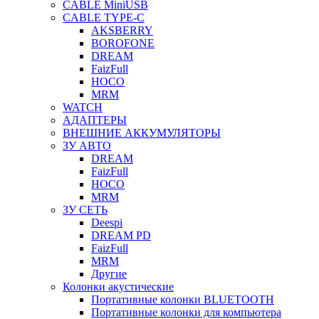
CABLE MiniUSB
CABLE TYPE-C
AKSBERRY
BOROFONE
DREAM
FaizFull
HOCO
MRM
WATCH
АДАПТЕРЫ
ВНЕШНИЕ АККУМУЛЯТОРЫ
ЗУ АВТО
DREAM
FaizFull
HOCO
MRM
ЗУ СЕТЬ
Deespi
DREAM PD
FaizFull
MRM
Другие
Колонки акустические
Портативные колонки BLUETOOTH
Портативные колонки для компьютера