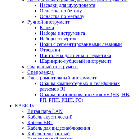
Насадки для шуруповерта
Оснастка по бетону
Оснастка по металлу
Ручной инструмент
Ключи
Наборы инструмента
Наборы отверток
Ножи с сегментированными лезвиями
Отвертки
Пистолеты для пены и герметика
Шарнирно-губцевый инструмент
Сварочный инструмент
Спецодежда
Электромонтажный инструмент
Обжим компьютерных и телефонных
разъемов RJ
Обжим неизолированных клемм (НК, НВ,
РП, РПП, РШП, ГС)
КАБЕЛЬ
Витая пара LAN
Кабель акустический
Кабель ВВГ
Кабель для видеонаблюдения
Кабель телефонный