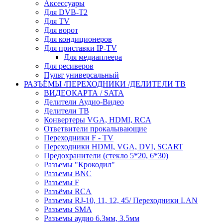
Аксессуары
Для DVB-T2
Для TV
Для ворот
Для кондиционеров
Для приставки IP-TV
Для медиаплеера
Для ресиверов
Пульт универсальный
РАЗЪЁМЫ /ПЕРЕХОДНИКИ /ДЕЛИТЕЛИ ТВ
ВИДЕОКАРТА / SATA
Делители Аудио-Видео
Делители ТВ
Конвертеры VGA, HDMI, RCA
Ответвители прокалывающие
Переходники F - TV
Переходники HDMI, VGA, DVI, SCART
Предохранители (стекло 5*20, 6*30)
Разъемы "Крокодил"
Разъемы BNC
Разъемы F
Разъёмы RCA
Разъемы RJ-10, 11, 12, 45/ Переходники LAN
Разъемы SMA
Разъемы аудио 6.3мм, 3.5мм