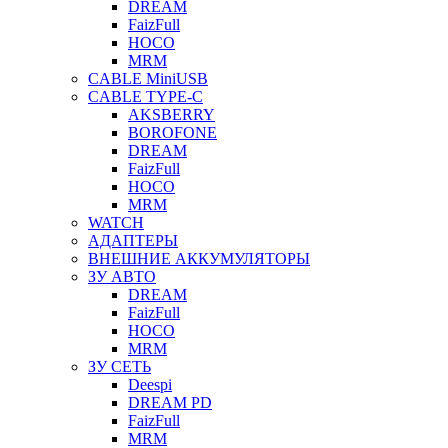
DREAM
FaizFull
HOCO
MRM
CABLE MiniUSB
CABLE TYPE-C
AKSBERRY
BOROFONE
DREAM
FaizFull
HOCO
MRM
WATCH
АДАПТЕРЫ
ВНЕШНИЕ АККУМУЛЯТОРЫ
ЗУ АВТО
DREAM
FaizFull
HOCO
MRM
ЗУ СЕТЬ
Deespi
DREAM PD
FaizFull
MRM