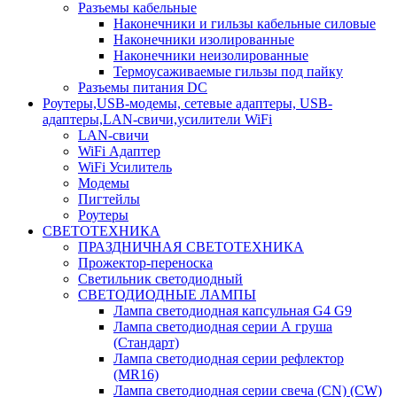
Разъемы кабельные
Наконечники и гильзы кабельные силовые
Наконечники изолированные
Наконечники неизолированные
Термоусаживаемые гильзы под пайку
Разъемы питания DC
Роутеры,USB-модемы, сетевые адаптеры, USB-
адаптеры,LAN-свичи,усилители WiFi
LAN-свичи
WiFi Адаптер
WiFi Усилитель
Модемы
Пигтейлы
Роутеры
СВЕТОТЕХНИКА
ПРАЗДНИЧНАЯ СВЕТОТЕХНИКА
Прожектор-переноска
Светильник светодиодный
СВЕТОДИОДНЫЕ ЛАМПЫ
Лампа светодиодная капсульная G4 G9
Лампа светодиодная серии А груша
(Стандарт)
Лампа светодиодная серии рефлектор
(MR16)
Лампа светодиодная серии свеча (CN) (CW)