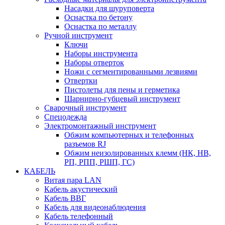
Насадки для шуруповерта
Оснастка по бетону
Оснастка по металлу
Ручной инструмент
Ключи
Наборы инструмента
Наборы отверток
Ножи с сегментированными лезвиями
Отвертки
Пистолеты для пены и герметика
Шарнирно-губцевый инструмент
Сварочный инструмент
Спецодежда
Электромонтажный инструмент
Обжим компьютерных и телефонных
разъемов RJ
Обжим неизолированных клемм (НК, НВ,
РП, РПП, РШП, ГС)
КАБЕЛЬ
Витая пара LAN
Кабель акустический
Кабель ВВГ
Кабель для видеонаблюдения
Кабель телефонный