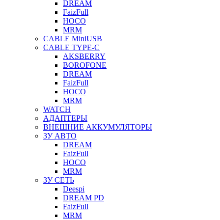
DREAM
FaizFull
HOCO
MRM
CABLE MiniUSB
CABLE TYPE-C
AKSBERRY
BOROFONE
DREAM
FaizFull
HOCO
MRM
WATCH
АДАПТЕРЫ
ВНЕШНИЕ АККУМУЛЯТОРЫ
ЗУ АВТО
DREAM
FaizFull
HOCO
MRM
ЗУ СЕТЬ
Deespi
DREAM PD
FaizFull
MRM