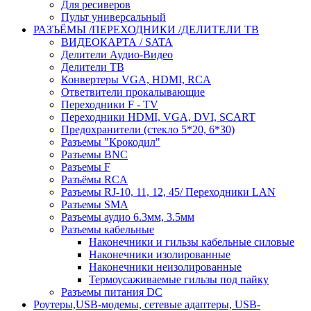
Для ресиверов
Пульт универсальный
РАЗЪЁМЫ /ПЕРЕХОДНИКИ /ДЕЛИТЕЛИ ТВ
ВИДЕОКАРТА / SATA
Делители Аудио-Видео
Делители ТВ
Конвертеры VGA, HDMI, RCA
Ответвители прокалывающие
Переходники F - TV
Переходники HDMI, VGA, DVI, SCART
Предохранители (стекло 5*20, 6*30)
Разъемы "Крокодил"
Разъемы BNC
Разъемы F
Разъёмы RCA
Разъемы RJ-10, 11, 12, 45/ Переходники LAN
Разъемы SMA
Разъемы аудио 6.3мм, 3.5мм
Разъемы кабельные
Наконечники и гильзы кабельные силовые
Наконечники изолированные
Наконечники неизолированные
Термоусаживаемые гильзы под пайку
Разъемы питания DC
Роутеры,USB-модемы, сетевые адаптеры, USB-