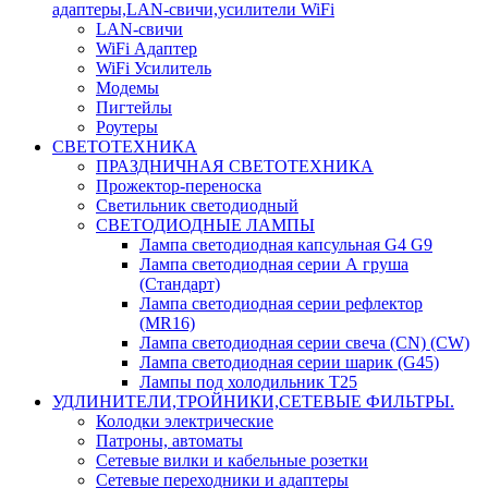
адаптеры,LAN-свичи,усилители WiFi
LAN-свичи
WiFi Адаптер
WiFi Усилитель
Модемы
Пигтейлы
Роутеры
СВЕТОТЕХНИКА
ПРАЗДНИЧНАЯ СВЕТОТЕХНИКА
Прожектор-переноска
Светильник светодиодный
СВЕТОДИОДНЫЕ ЛАМПЫ
Лампа светодиодная капсульная G4 G9
Лампа светодиодная серии А груша
(Стандарт)
Лампа светодиодная серии рефлектор
(MR16)
Лампа светодиодная серии свеча (CN) (CW)
Лампа светодиодная серии шарик (G45)
Лампы под холодильник T25
УДЛИНИТЕЛИ,ТРОЙНИКИ,СЕТЕВЫЕ ФИЛЬТРЫ.
Колодки электрические
Патроны, автоматы
Сетевые вилки и кабельные розетки
Сетевые переходники и адаптеры