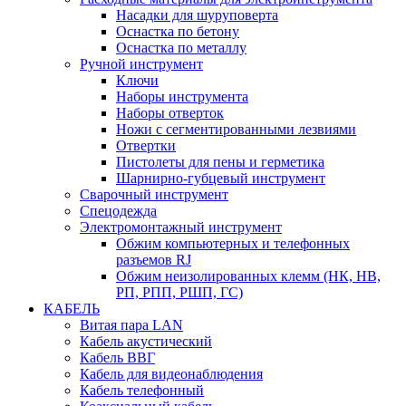
Насадки для шуруповерта
Оснастка по бетону
Оснастка по металлу
Ручной инструмент
Ключи
Наборы инструмента
Наборы отверток
Ножи с сегментированными лезвиями
Отвертки
Пистолеты для пены и герметика
Шарнирно-губцевый инструмент
Сварочный инструмент
Спецодежда
Электромонтажный инструмент
Обжим компьютерных и телефонных
разъемов RJ
Обжим неизолированных клемм (НК, НВ,
РП, РПП, РШП, ГС)
КАБЕЛЬ
Витая пара LAN
Кабель акустический
Кабель ВВГ
Кабель для видеонаблюдения
Кабель телефонный