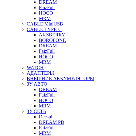
DREAM
FaizFull
HOCO
MRM
CABLE MiniUSB
CABLE TYPE-C
AKSBERRY
BOROFONE
DREAM
FaizFull
HOCO
MRM
WATCH
АДАПТЕРЫ
ВНЕШНИЕ АККУМУЛЯТОРЫ
ЗУ АВТО
DREAM
FaizFull
HOCO
MRM
ЗУ СЕТЬ
Deespi
DREAM PD
FaizFull
MRM