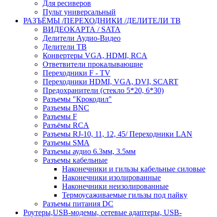
Для ресиверов
Пульт универсальный
РАЗЪЁМЫ /ПЕРЕХОДНИКИ /ДЕЛИТЕЛИ ТВ
ВИДЕОКАРТА / SATA
Делители Аудио-Видео
Делители ТВ
Конвертеры VGA, HDMI, RCA
Ответвители прокалывающие
Переходники F - TV
Переходники HDMI, VGA, DVI, SCART
Предохранители (стекло 5*20, 6*30)
Разъемы "Крокодил"
Разъемы BNC
Разъемы F
Разъёмы RCA
Разъемы RJ-10, 11, 12, 45/ Переходники LAN
Разъемы SMA
Разъемы аудио 6.3мм, 3.5мм
Разъемы кабельные
Наконечники и гильзы кабельные силовые
Наконечники изолированные
Наконечники неизолированные
Термоусаживаемые гильзы под пайку
Разъемы питания DC
Роутеры,USB-модемы, сетевые адаптеры, USB-