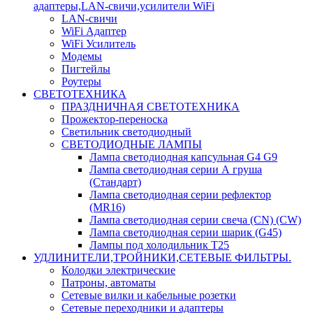
адаптеры,LAN-свичи,усилители WiFi
LAN-свичи
WiFi Адаптер
WiFi Усилитель
Модемы
Пигтейлы
Роутеры
СВЕТОТЕХНИКА
ПРАЗДНИЧНАЯ СВЕТОТЕХНИКА
Прожектор-переноска
Светильник светодиодный
СВЕТОДИОДНЫЕ ЛАМПЫ
Лампа светодиодная капсульная G4 G9
Лампа светодиодная серии А груша
(Стандарт)
Лампа светодиодная серии рефлектор
(MR16)
Лампа светодиодная серии свеча (CN) (CW)
Лампа светодиодная серии шарик (G45)
Лампы под холодильник T25
УДЛИНИТЕЛИ,ТРОЙНИКИ,СЕТЕВЫЕ ФИЛЬТРЫ.
Колодки электрические
Патроны, автоматы
Сетевые вилки и кабельные розетки
Сетевые переходники и адаптеры