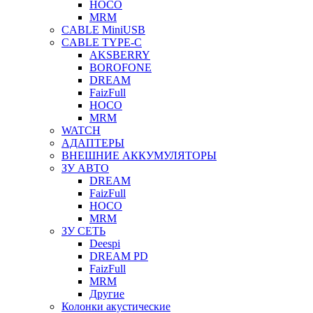
HOCO
MRM
CABLE MiniUSB
CABLE TYPE-C
AKSBERRY
BOROFONE
DREAM
FaizFull
HOCO
MRM
WATCH
АДАПТЕРЫ
ВНЕШНИЕ АККУМУЛЯТОРЫ
ЗУ АВТО
DREAM
FaizFull
HOCO
MRM
ЗУ СЕТЬ
Deespi
DREAM PD
FaizFull
MRM
Другие
Колонки акустические