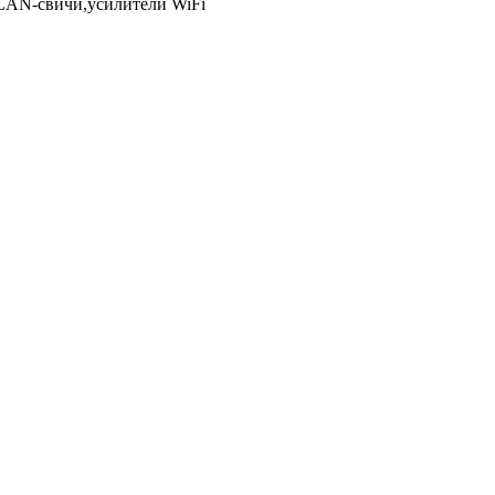
LAN-свичи,усилители WiFi