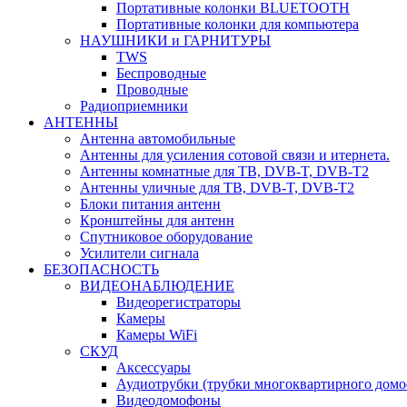
Портативные колонки BLUETOOTH
Портативные колонки для компьютера
НАУШНИКИ и ГАРНИТУРЫ
TWS
Беспроводные
Проводные
Радиоприемники
АНТЕННЫ
Антенна автомобильные
Антенны для усиления сотовой связи и итернета.
Антенны комнатные для ТВ, DVB-T, DVB-T2
Антенны уличные для ТВ, DVB-T, DVB-T2
Блоки питания антенн
Кронштейны для антенн
Спутниковое оборудование
Усилители сигнала
БЕЗОПАСНОСТЬ
ВИДЕОНАБЛЮДЕНИЕ
Видеорегистраторы
Камеры
Камеры WiFi
СКУД
Аксессуары
Аудиотрубки (трубки многоквартирного домо
Видеодомофоны