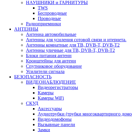
НАУШНИКИ и ГАРНИТУРЫ
TWS
Беспроводные
Проводные
Радиоприемники
АНТЕННЫ
Антенна автомобильные
Антенны для усиления сотовой связи и итернета.
Антенны комнатные для ТВ, DVB-T, DVB-T2
Антенны уличные для ТВ, DVB-T, DVB-T2
Блоки питания антенн
Кронштейны для антенн
Спутниковое оборудование
Усилители сигнала
БЕЗОПАСНОСТЬ
ВИДЕОНАБЛЮДЕНИЕ
Видеорегистраторы
Камеры
Камеры WiFi
СКУД
Аксессуары
Аудиотрубки (трубки многоквартирного домо
Видеодомофоны
Вызывные панели
Замки