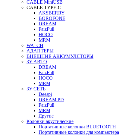
CABLE MiniUSB
CABLE TYPE-C
AKSBERRY
BOROFONE
DREAM
FaizFull
HOCO
MRM
WATCH
АДАПТЕРЫ
ВНЕШНИЕ АККУМУЛЯТОРЫ
ЗУ АВТО
DREAM
FaizFull
HOCO
MRM
ЗУ СЕТЬ
Deespi
DREAM PD
FaizFull
MRM
Другие
Колонки акустические
Портативные колонки BLUETOOTH
Портативные колонки для компьютера