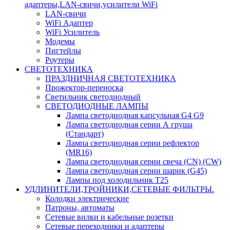
адаптеры,LAN-свичи,усилители WiFi
LAN-свичи
WiFi Адаптер
WiFi Усилитель
Модемы
Пигтейлы
Роутеры
СВЕТОТЕХНИКА
ПРАЗДНИЧНАЯ СВЕТОТЕХНИКА
Прожектор-переноска
Светильник светодиодный
СВЕТОДИОДНЫЕ ЛАМПЫ
Лампа светодиодная капсульная G4 G9
Лампа светодиодная серии А груша
(Стандарт)
Лампа светодиодная серии рефлектор
(MR16)
Лампа светодиодная серии свеча (CN) (CW)
Лампа светодиодная серии шарик (G45)
Лампы под холодильник T25
УДЛИНИТЕЛИ,ТРОЙНИКИ,СЕТЕВЫЕ ФИЛЬТРЫ.
Колодки электрические
Патроны, автоматы
Сетевые вилки и кабельные розетки
Сетевые переходники и адаптеры