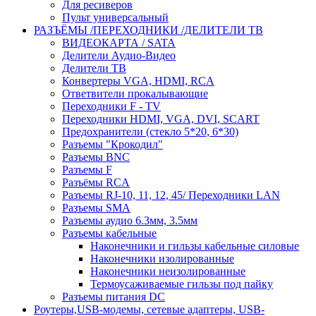
Для ресиверов
Пульт универсальный
РАЗЪЁМЫ /ПЕРЕХОДНИКИ /ДЕЛИТЕЛИ ТВ
ВИДЕОКАРТА / SATA
Делители Аудио-Видео
Делители ТВ
Конвертеры VGA, HDMI, RCA
Ответвители прокалывающие
Переходники F - TV
Переходники HDMI, VGA, DVI, SCART
Предохранители (стекло 5*20, 6*30)
Разъемы "Крокодил"
Разъемы BNC
Разъемы F
Разъёмы RCA
Разъемы RJ-10, 11, 12, 45/ Переходники LAN
Разъемы SMA
Разъемы аудио 6.3мм, 3.5мм
Разъемы кабельные
Наконечники и гильзы кабельные силовые
Наконечники изолированные
Наконечники неизолированные
Термоусаживаемые гильзы под пайку
Разъемы питания DC
Роутеры,USB-модемы, сетевые адаптеры, USB-