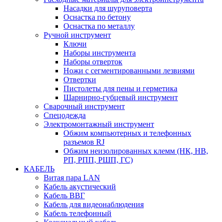
Насадки для шуруповерта
Оснастка по бетону
Оснастка по металлу
Ручной инструмент
Ключи
Наборы инструмента
Наборы отверток
Ножи с сегментированными лезвиями
Отвертки
Пистолеты для пены и герметика
Шарнирно-губцевый инструмент
Сварочный инструмент
Спецодежда
Электромонтажный инструмент
Обжим компьютерных и телефонных
разъемов RJ
Обжим неизолированных клемм (НК, НВ,
РП, РПП, РШП, ГС)
КАБЕЛЬ
Витая пара LAN
Кабель акустический
Кабель ВВГ
Кабель для видеонаблюдения
Кабель телефонный