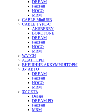
DREAM
FaizFull
HOCO
MRM
CABLE MiniUSB
CABLE TYPE-C
AKSBERRY
BOROFONE
DREAM
FaizFull
HOCO
MRM
WATCH
АДАПТЕРЫ
ВНЕШНИЕ АККУМУЛЯТОРЫ
ЗУ АВТО
DREAM
FaizFull
HOCO
MRM
ЗУ СЕТЬ
Deespi
DREAM PD
FaizFull
MRM