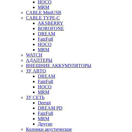
HOCO
MRM
CABLE MiniUSB
CABLE TYPE-C
AKSBERRY
BOROFONE
DREAM
FaizFull
HOCO
MRM
WATCH
АДАПТЕРЫ
ВНЕШНИЕ АККУМУЛЯТОРЫ
ЗУ АВТО
DREAM
FaizFull
HOCO
MRM
ЗУ СЕТЬ
Deespi
DREAM PD
FaizFull
MRM
Другие
Колонки акустические