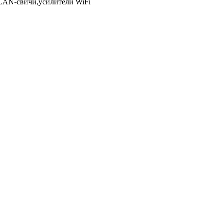
LAN-свичи,усилители WiFi