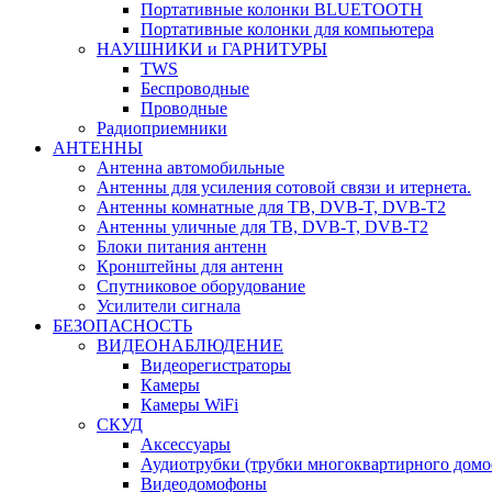
Портативные колонки BLUETOOTH
Портативные колонки для компьютера
НАУШНИКИ и ГАРНИТУРЫ
TWS
Беспроводные
Проводные
Радиоприемники
АНТЕННЫ
Антенна автомобильные
Антенны для усиления сотовой связи и итернета.
Антенны комнатные для ТВ, DVB-T, DVB-T2
Антенны уличные для ТВ, DVB-T, DVB-T2
Блоки питания антенн
Кронштейны для антенн
Спутниковое оборудование
Усилители сигнала
БЕЗОПАСНОСТЬ
ВИДЕОНАБЛЮДЕНИЕ
Видеорегистраторы
Камеры
Камеры WiFi
СКУД
Аксессуары
Аудиотрубки (трубки многоквартирного домо
Видеодомофоны