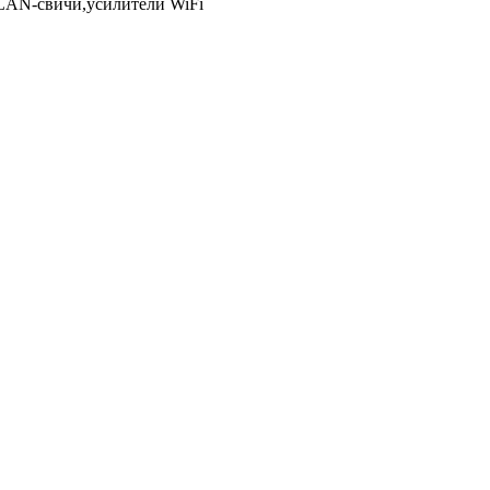
LAN-свичи,усилители WiFi