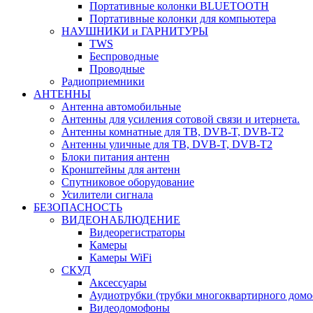
Портативные колонки BLUETOOTH
Портативные колонки для компьютера
НАУШНИКИ и ГАРНИТУРЫ
TWS
Беспроводные
Проводные
Радиоприемники
АНТЕННЫ
Антенна автомобильные
Антенны для усиления сотовой связи и итернета.
Антенны комнатные для ТВ, DVB-T, DVB-T2
Антенны уличные для ТВ, DVB-T, DVB-T2
Блоки питания антенн
Кронштейны для антенн
Спутниковое оборудование
Усилители сигнала
БЕЗОПАСНОСТЬ
ВИДЕОНАБЛЮДЕНИЕ
Видеорегистраторы
Камеры
Камеры WiFi
СКУД
Аксессуары
Аудиотрубки (трубки многоквартирного домо
Видеодомофоны