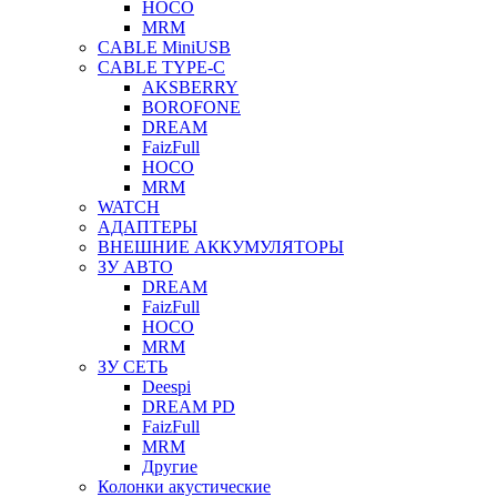
HOCO
MRM
CABLE MiniUSB
CABLE TYPE-C
AKSBERRY
BOROFONE
DREAM
FaizFull
HOCO
MRM
WATCH
АДАПТЕРЫ
ВНЕШНИЕ АККУМУЛЯТОРЫ
ЗУ АВТО
DREAM
FaizFull
HOCO
MRM
ЗУ СЕТЬ
Deespi
DREAM PD
FaizFull
MRM
Другие
Колонки акустические