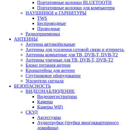
Портативные колонки BLUETOOTH
Портативные колонки для компьютера
НАУШНИКИ и ГАРНИТУРЫ
TWS
Беспроводные
Проводные
Радиоприемники
АНТЕННЫ
Антенна автомобильные
Антенны для усиления сотовой связи и итернета.
Антенны комнатные для ТВ, DVB-T, DVB-T2
Антенны уличные для ТВ, DVB-T, DVB-T2
Блоки питания антенн
Кронштейны для антенн
Спутниковое оборудование
Усилители сигнала
БЕЗОПАСНОСТЬ
ВИДЕОНАБЛЮДЕНИЕ
Видеорегистраторы
Камеры
Камеры WiFi
СКУД
Аксессуары
Аудиотрубки (трубки многоквартирного
домофона)