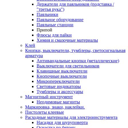
Держатели для паяльников (подставка /
"третья рука")
Паяльники
Паяльное оборудование
Паяльные станции
Припой
Флюсы для пайки
Химия и смазочные материалы
Клей
Кнопки, выключатели, тумблеры, светосигнальная
арматура
Антивандальные кнопки (металлические)
Выключатели для светильников
Клавишные выключатели
Кнопочные выключатели
Микропереключатели
Световые индикаторы
Тумблеры и аксессуары
Магнитный инструмент
Неодимовые магниты
Маркировка, знаки, наклейки.
Пистолеты клеевые
Расходные материалы для электроинструмента
Насадки для шуруповерта
Оснастка по бетону