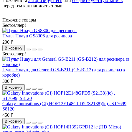
Пожалуйста
авторизируйтесь
или
создайте учетную запись
перед тем как написать отзыв
Похожие товары
Бестселлер!
Пульт Huayu GS8306 для ресивера
200 ₽
В корзину
Бестселлер!
Пульт Huayu для General GS-B211 (GS-B212) для ресивера (в
коробке)
300 ₽
В корзину
Galaxy Innovations (Gi) HOF12E148GPD5 (S2138)(ic) , ST7699,
S8120
450 ₽
В корзину