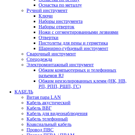
Оснастка по металлу
Ручной инструмент
Ключи
Наборы инструмента
Наборы отверток
Ножи с сегментированными лезвиями
Отвертки
Пистолеты для пены и герметика
Шарнирно-губцевый инструмент
Сварочный инструмент
Спецодежда
Электромонтажный инструмент
Обжим компьютерных и телефонных
разъемов RJ
Обжим неизолированных клемм (НК, НВ,
РП, РПП, РШП, ГС)
КАБЕЛЬ
Витая пара LAN
Кабель акустический
Кабель ВВГ
Кабель для видеонаблюдения
Кабель телефонный
Коаксиальный кабель
Провод ПВС