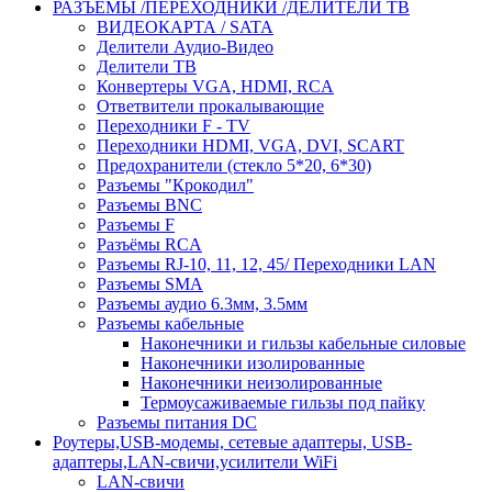
РАЗЪЁМЫ /ПЕРЕХОДНИКИ /ДЕЛИТЕЛИ ТВ
ВИДЕОКАРТА / SATA
Делители Аудио-Видео
Делители ТВ
Конвертеры VGA, HDMI, RCA
Ответвители прокалывающие
Переходники F - TV
Переходники HDMI, VGA, DVI, SCART
Предохранители (стекло 5*20, 6*30)
Разъемы "Крокодил"
Разъемы BNC
Разъемы F
Разъёмы RCA
Разъемы RJ-10, 11, 12, 45/ Переходники LAN
Разъемы SMA
Разъемы аудио 6.3мм, 3.5мм
Разъемы кабельные
Наконечники и гильзы кабельные силовые
Наконечники изолированные
Наконечники неизолированные
Термоусаживаемые гильзы под пайку
Разъемы питания DC
Роутеры,USB-модемы, сетевые адаптеры, USB-
адаптеры,LAN-свичи,усилители WiFi
LAN-свичи