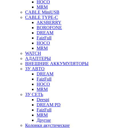
HOCO
MRM
CABLE MiniUSB
CABLE TYPE-C
AKSBERRY
BOROFONE
DREAM
FaizFull
HOCO
MRM
WATCH
АДАПТЕРЫ
ВНЕШНИЕ АККУМУЛЯТОРЫ
ЗУ АВТО
DREAM
FaizFull
HOCO
MRM
ЗУ СЕТЬ
Deespi
DREAM PD
FaizFull
MRM
Другие
Колонки акустические