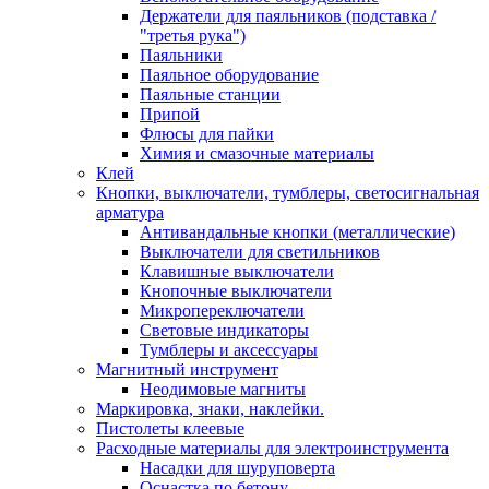
Держатели для паяльников (подставка /
"третья рука")
Паяльники
Паяльное оборудование
Паяльные станции
Припой
Флюсы для пайки
Химия и смазочные материалы
Клей
Кнопки, выключатели, тумблеры, светосигнальная
арматура
Антивандальные кнопки (металлические)
Выключатели для светильников
Клавишные выключатели
Кнопочные выключатели
Микропереключатели
Световые индикаторы
Тумблеры и аксессуары
Магнитный инструмент
Неодимовые магниты
Маркировка, знаки, наклейки.
Пистолеты клеевые
Расходные материалы для электроинструмента
Насадки для шуруповерта
Оснастка по бетону