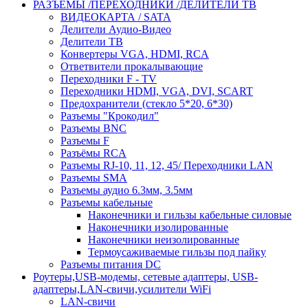
РАЗЪЁМЫ /ПЕРЕХОДНИКИ /ДЕЛИТЕЛИ ТВ
ВИДЕОКАРТА / SATA
Делители Аудио-Видео
Делители ТВ
Конвертеры VGA, HDMI, RCA
Ответвители прокалывающие
Переходники F - TV
Переходники HDMI, VGA, DVI, SCART
Предохранители (стекло 5*20, 6*30)
Разъемы "Крокодил"
Разъемы BNC
Разъемы F
Разъёмы RCA
Разъемы RJ-10, 11, 12, 45/ Переходники LAN
Разъемы SMA
Разъемы аудио 6.3мм, 3.5мм
Разъемы кабельные
Наконечники и гильзы кабельные силовые
Наконечники изолированные
Наконечники неизолированные
Термоусаживаемые гильзы под пайку
Разъемы питания DC
Роутеры,USB-модемы, сетевые адаптеры, USB-
адаптеры,LAN-свичи,усилители WiFi
LAN-свичи