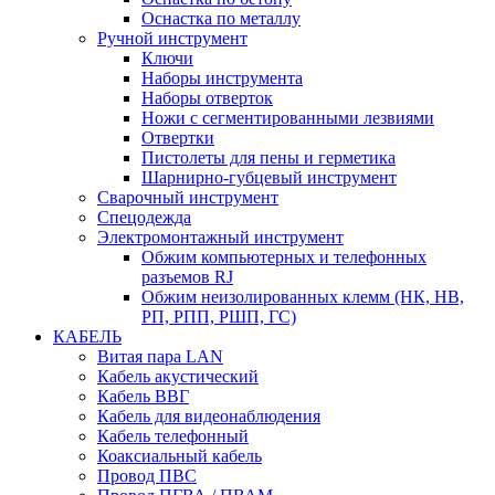
Оснастка по металлу
Ручной инструмент
Ключи
Наборы инструмента
Наборы отверток
Ножи с сегментированными лезвиями
Отвертки
Пистолеты для пены и герметика
Шарнирно-губцевый инструмент
Сварочный инструмент
Спецодежда
Электромонтажный инструмент
Обжим компьютерных и телефонных
разъемов RJ
Обжим неизолированных клемм (НК, НВ,
РП, РПП, РШП, ГС)
КАБЕЛЬ
Витая пара LAN
Кабель акустический
Кабель ВВГ
Кабель для видеонаблюдения
Кабель телефонный
Коаксиальный кабель
Провод ПВС