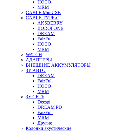
HOCO
MRM
CABLE MiniUSB
CABLE TYPE-C
AKSBERRY
BOROFONE
DREAM
FaizFull
HOCO
MRM
WATCH
АДАПТЕРЫ
ВНЕШНИЕ АККУМУЛЯТОРЫ
ЗУ АВТО
DREAM
FaizFull
HOCO
MRM
ЗУ СЕТЬ
Deespi
DREAM PD
FaizFull
MRM
Другие
Колонки акустические