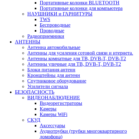
Портативные колонки BLUETOOTH
Портативные колонки для компьютера
НАУШНИКИ и ГАРНИТУРЫ
TWS
Беспроводные
Проводные
Радиоприемники
АНТЕННЫ
Антенна автомобильные
Антенны для усиления сотовой связи и итернета.
Антенны комнатные для ТВ, DVB-T, DVB-T2
Антенны уличные для ТВ, DVB-T, DVB-T2
Блоки питания антенн
Кронштейны для антенн
Спутниковое оборудование
Усилители сигнала
БЕЗОПАСНОСТЬ
ВИДЕОНАБЛЮДЕНИЕ
Видеорегистраторы
Камеры
Камеры WiFi
СКУД
Аксессуары
Аудиотрубки (трубки многоквартирного
домофона)