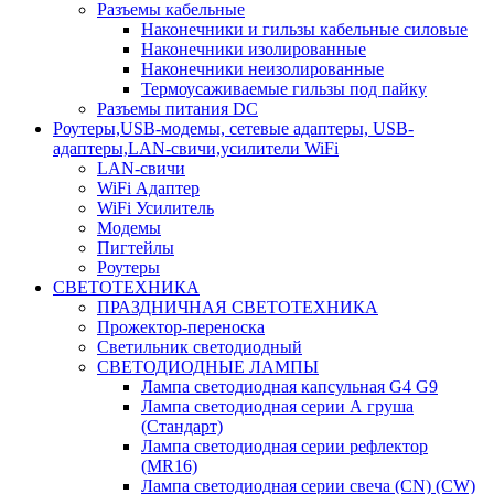
Разъемы кабельные
Наконечники и гильзы кабельные силовые
Наконечники изолированные
Наконечники неизолированные
Термоусаживаемые гильзы под пайку
Разъемы питания DC
Роутеры,USB-модемы, сетевые адаптеры, USB-
адаптеры,LAN-свичи,усилители WiFi
LAN-свичи
WiFi Адаптер
WiFi Усилитель
Модемы
Пигтейлы
Роутеры
СВЕТОТЕХНИКА
ПРАЗДНИЧНАЯ СВЕТОТЕХНИКА
Прожектор-переноска
Светильник светодиодный
СВЕТОДИОДНЫЕ ЛАМПЫ
Лампа светодиодная капсульная G4 G9
Лампа светодиодная серии А груша
(Стандарт)
Лампа светодиодная серии рефлектор
(MR16)
Лампа светодиодная серии свеча (CN) (CW)