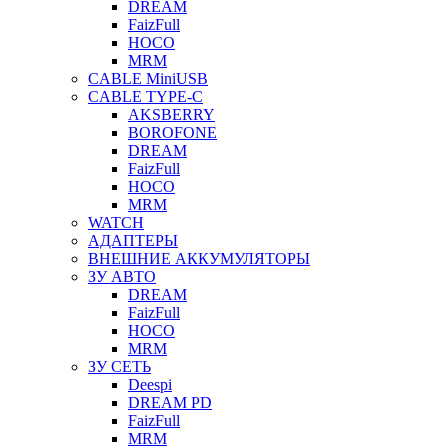
DREAM
FaizFull
HOCO
MRM
CABLE MiniUSB
CABLE TYPE-C
AKSBERRY
BOROFONE
DREAM
FaizFull
HOCO
MRM
WATCH
АДАПТЕРЫ
ВНЕШНИЕ АККУМУЛЯТОРЫ
ЗУ АВТО
DREAM
FaizFull
HOCO
MRM
ЗУ СЕТЬ
Deespi
DREAM PD
FaizFull
MRM