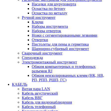
Насадки для шуруповерта
Оснастка по бетону
Оснастка по металлу
Ручной инструмент
Ключи
Наборы инструмента
Наборы отверток
Ножи с сегментированными лезвиями
Отвертки
Пистолеты для пены и герметика
Шарнирно-губцевый инструмент
Сварочный инструмент
Спецодежда
Электромонтажный инструмент
Обжим компьютерных и телефонных
разъемов RJ
Обжим неизолированных клемм (НК, НВ,
РП, РПП, РШП, ГС)
КАБЕЛЬ
Витая пара LAN
Кабель акустический
Кабель ВВГ
Кабель для видеонаблюдения
Кабель телефонный