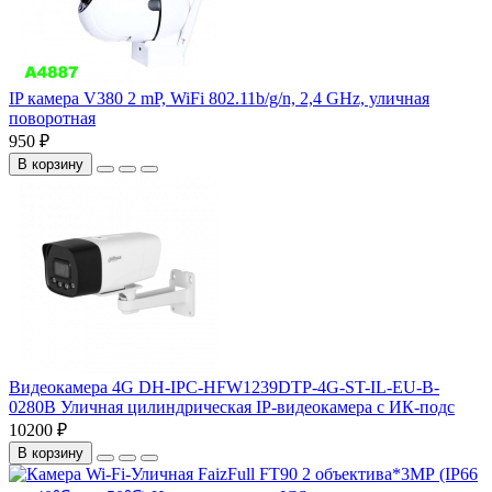
IP камера V380 2 mP, WiFi 802.11b/g/n, 2,4 GHz, уличная
поворотная
950 ₽
В корзину
Видеокамера 4G DH-IPC-HFW1239DTP-4G-ST-IL-EU-B-
0280B Уличная цилиндрическая IP-видеокамера с ИК-подс
10200 ₽
В корзину