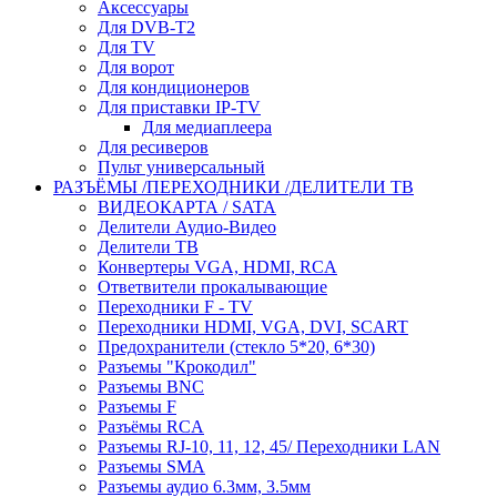
Аксессуары
Для DVB-T2
Для TV
Для ворот
Для кондиционеров
Для приставки IP-TV
Для медиаплеера
Для ресиверов
Пульт универсальный
РАЗЪЁМЫ /ПЕРЕХОДНИКИ /ДЕЛИТЕЛИ ТВ
ВИДЕОКАРТА / SATA
Делители Аудио-Видео
Делители ТВ
Конвертеры VGA, HDMI, RCA
Ответвители прокалывающие
Переходники F - TV
Переходники HDMI, VGA, DVI, SCART
Предохранители (стекло 5*20, 6*30)
Разъемы "Крокодил"
Разъемы BNC
Разъемы F
Разъёмы RCA
Разъемы RJ-10, 11, 12, 45/ Переходники LAN
Разъемы SMA
Разъемы аудио 6.3мм, 3.5мм