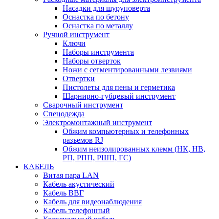
Насадки для шуруповерта
Оснастка по бетону
Оснастка по металлу
Ручной инструмент
Ключи
Наборы инструмента
Наборы отверток
Ножи с сегментированными лезвиями
Отвертки
Пистолеты для пены и герметика
Шарнирно-губцевый инструмент
Сварочный инструмент
Спецодежда
Электромонтажный инструмент
Обжим компьютерных и телефонных
разъемов RJ
Обжим неизолированных клемм (НК, НВ,
РП, РПП, РШП, ГС)
КАБЕЛЬ
Витая пара LAN
Кабель акустический
Кабель ВВГ
Кабель для видеонаблюдения
Кабель телефонный