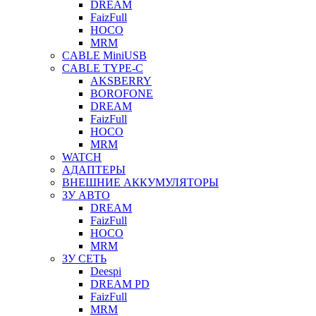
DREAM
FaizFull
HOCO
MRM
CABLE MiniUSB
CABLE TYPE-C
AKSBERRY
BOROFONE
DREAM
FaizFull
HOCO
MRM
WATCH
АДАПТЕРЫ
ВНЕШНИЕ АККУМУЛЯТОРЫ
ЗУ АВТО
DREAM
FaizFull
HOCO
MRM
ЗУ СЕТЬ
Deespi
DREAM PD
FaizFull
MRM