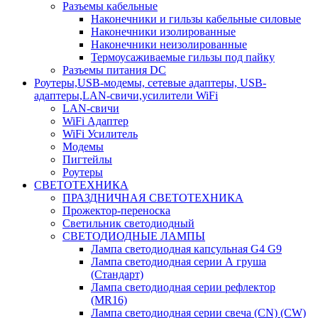
Разъемы кабельные
Наконечники и гильзы кабельные силовые
Наконечники изолированные
Наконечники неизолированные
Термоусаживаемые гильзы под пайку
Разъемы питания DC
Роутеры,USB-модемы, сетевые адаптеры, USB-
адаптеры,LAN-свичи,усилители WiFi
LAN-свичи
WiFi Адаптер
WiFi Усилитель
Модемы
Пигтейлы
Роутеры
СВЕТОТЕХНИКА
ПРАЗДНИЧНАЯ СВЕТОТЕХНИКА
Прожектор-переноска
Светильник светодиодный
СВЕТОДИОДНЫЕ ЛАМПЫ
Лампа светодиодная капсульная G4 G9
Лампа светодиодная серии А груша
(Стандарт)
Лампа светодиодная серии рефлектор
(MR16)
Лампа светодиодная серии свеча (CN) (CW)