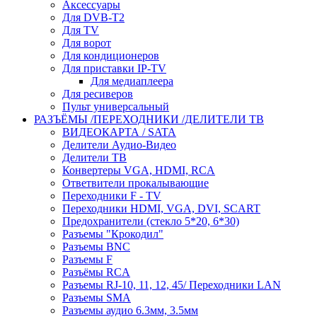
Аксессуары
Для DVB-T2
Для TV
Для ворот
Для кондиционеров
Для приставки IP-TV
Для медиаплеера
Для ресиверов
Пульт универсальный
РАЗЪЁМЫ /ПЕРЕХОДНИКИ /ДЕЛИТЕЛИ ТВ
ВИДЕОКАРТА / SATA
Делители Аудио-Видео
Делители ТВ
Конвертеры VGA, HDMI, RCA
Ответвители прокалывающие
Переходники F - TV
Переходники HDMI, VGA, DVI, SCART
Предохранители (стекло 5*20, 6*30)
Разъемы "Крокодил"
Разъемы BNC
Разъемы F
Разъёмы RCA
Разъемы RJ-10, 11, 12, 45/ Переходники LAN
Разъемы SMA
Разъемы аудио 6.3мм, 3.5мм