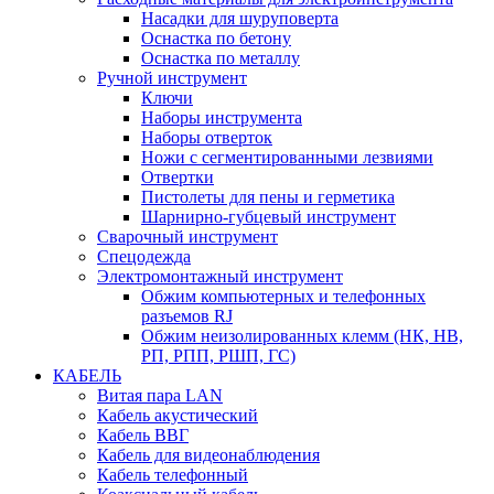
Насадки для шуруповерта
Оснастка по бетону
Оснастка по металлу
Ручной инструмент
Ключи
Наборы инструмента
Наборы отверток
Ножи с сегментированными лезвиями
Отвертки
Пистолеты для пены и герметика
Шарнирно-губцевый инструмент
Сварочный инструмент
Спецодежда
Электромонтажный инструмент
Обжим компьютерных и телефонных
разъемов RJ
Обжим неизолированных клемм (НК, НВ,
РП, РПП, РШП, ГС)
КАБЕЛЬ
Витая пара LAN
Кабель акустический
Кабель ВВГ
Кабель для видеонаблюдения
Кабель телефонный