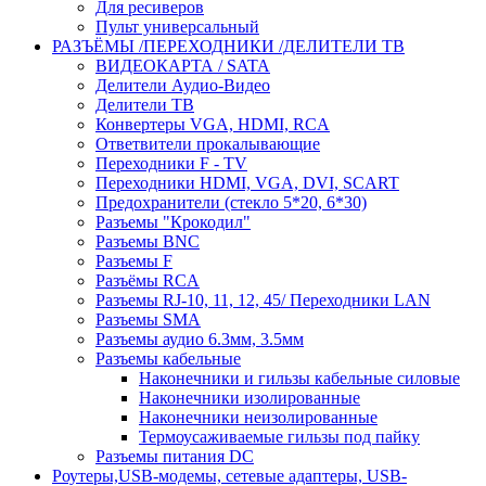
Для ресиверов
Пульт универсальный
РАЗЪЁМЫ /ПЕРЕХОДНИКИ /ДЕЛИТЕЛИ ТВ
ВИДЕОКАРТА / SATA
Делители Аудио-Видео
Делители ТВ
Конвертеры VGA, HDMI, RCA
Ответвители прокалывающие
Переходники F - TV
Переходники HDMI, VGA, DVI, SCART
Предохранители (стекло 5*20, 6*30)
Разъемы "Крокодил"
Разъемы BNC
Разъемы F
Разъёмы RCA
Разъемы RJ-10, 11, 12, 45/ Переходники LAN
Разъемы SMA
Разъемы аудио 6.3мм, 3.5мм
Разъемы кабельные
Наконечники и гильзы кабельные силовые
Наконечники изолированные
Наконечники неизолированные
Термоусаживаемые гильзы под пайку
Разъемы питания DC
Роутеры,USB-модемы, сетевые адаптеры, USB-