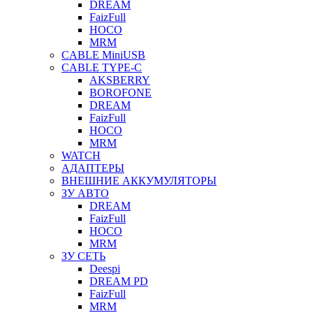
DREAM
FaizFull
HOCO
MRM
CABLE MiniUSB
CABLE TYPE-C
AKSBERRY
BOROFONE
DREAM
FaizFull
HOCO
MRM
WATCH
АДАПТЕРЫ
ВНЕШНИЕ АККУМУЛЯТОРЫ
ЗУ АВТО
DREAM
FaizFull
HOCO
MRM
ЗУ СЕТЬ
Deespi
DREAM PD
FaizFull
MRM