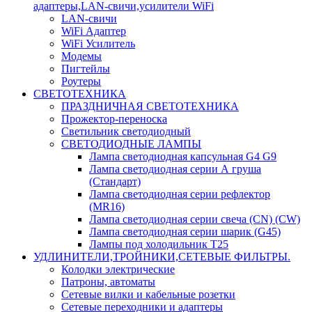
адаптеры,LAN-свичи,усилители WiFi
LAN-свичи
WiFi Адаптер
WiFi Усилитель
Модемы
Пигтейлы
Роутеры
СВЕТОТЕХНИКА
ПРАЗДНИЧНАЯ СВЕТОТЕХНИКА
Прожектор-переноска
Светильник светодиодный
СВЕТОДИОДНЫЕ ЛАМПЫ
Лампа светодиодная капсульная G4 G9
Лампа светодиодная серии А груша
(Стандарт)
Лампа светодиодная серии рефлектор
(MR16)
Лампа светодиодная серии свеча (CN) (CW)
Лампа светодиодная серии шарик (G45)
Лампы под холодильник T25
УДЛИНИТЕЛИ,ТРОЙНИКИ,СЕТЕВЫЕ ФИЛЬТРЫ.
Колодки электрические
Патроны, автоматы
Сетевые вилки и кабельные розетки
Сетевые переходники и адаптеры