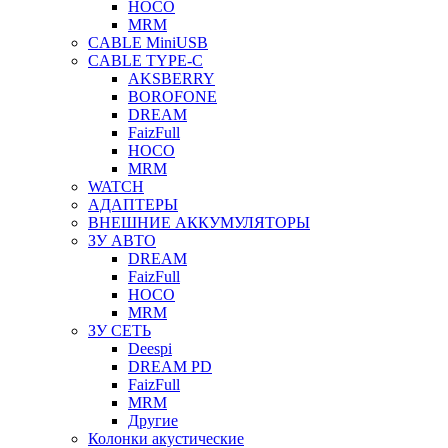
HOCO
MRM
CABLE MiniUSB
CABLE TYPE-C
AKSBERRY
BOROFONE
DREAM
FaizFull
HOCO
MRM
WATCH
АДАПТЕРЫ
ВНЕШНИЕ АККУМУЛЯТОРЫ
ЗУ АВТО
DREAM
FaizFull
HOCO
MRM
ЗУ СЕТЬ
Deespi
DREAM PD
FaizFull
MRM
Другие
Колонки акустические