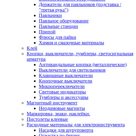
Держатели для паяльников (подставка /
"третья рука")
Паяльники
Паяльное оборудование
Паяльные станции
Припой
Флюсы для пайки
Химия и смазочные материалы
Клей
Кнопки, выключатели, тумблеры, светосигнальная
арматура
Антивандальные кнопки (металлические)
Выключатели для светильников
Клавишные выключатели
Кнопочные выключатели
Микропереключатели
Световые индикаторы
Тумблеры и аксессуары
Магнитный инструмент
Неодимовые магниты
Маркировка, знаки, наклейки.
Пистолеты клеевые
Расходные материалы для электроинструмента
Насадки для шуруповерта
Оснастка по бетону