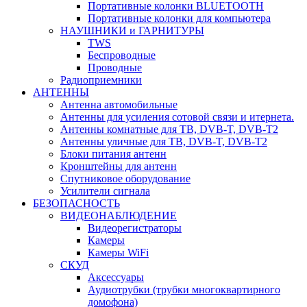
Портативные колонки BLUETOOTH
Портативные колонки для компьютера
НАУШНИКИ и ГАРНИТУРЫ
TWS
Беспроводные
Проводные
Радиоприемники
АНТЕННЫ
Антенна автомобильные
Антенны для усиления сотовой связи и итернета.
Антенны комнатные для ТВ, DVB-T, DVB-T2
Антенны уличные для ТВ, DVB-T, DVB-T2
Блоки питания антенн
Кронштейны для антенн
Спутниковое оборудование
Усилители сигнала
БЕЗОПАСНОСТЬ
ВИДЕОНАБЛЮДЕНИЕ
Видеорегистраторы
Камеры
Камеры WiFi
СКУД
Аксессуары
Аудиотрубки (трубки многоквартирного
домофона)