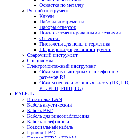
Оснастка по металлу
Ручной инструмент
Ключи
Наборы инструмента
Наборы отверток
Ножи с сегментированными лезвиями
Отвертки
Пистолеты для пены и герметика
Шарнирно-губцевый инструмент
Сварочный инструмент
Спецодежда
Электромонтажный инструмент
Обжим компьютерных и телефонных
разъемов RJ
Обжим неизолированных клемм (НК, НВ,
РП, РПП, РШП, ГС)
КАБЕЛЬ
Витая пара LAN
Кабель акустический
Кабель ВВГ
Кабель для видеонаблюдения
Кабель телефонный
Коаксиальный кабель
Провод ПВС