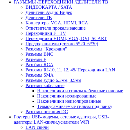
РАЗЪЁМЫ /ПЕРЕХОДНИКИ /ДЕЛИТЕЛИ ТВ
ВИДЕОКАРТА / SATA
Делители Аудио-Видео
Делители ТВ
Конвертеры VGA, HDMI, RCA
Ответвители прокалывающие
Переходники F - TV
Переходники HDMI, VGA, DVI, SCART
Предохранители (стекло 5*20, 6*30)
Разъемы "Крокодил"
Разъемы BNC
Разъемы F
Разъёмы RCA
Разъемы RJ-10, 11, 12, 45/ Переходники LAN
Разъемы SMA
Разъемы аудио 6.3мм, 3.5мм
Разъемы кабельные
Наконечники и гильзы кабельные силовые
Наконечники изолированные
Наконечники неизолированные
Термоусаживаемые гильзы под пайку
Разъемы питания DC
Роутеры,USB-модемы, сетевые адаптеры, USB-
адаптеры,LAN-свичи,усилители WiFi
LAN-свичи