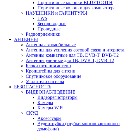
Портативные колонки BLUETOOTH
Портативные колонки для компьютера
НАУШНИКИ и ГАРНИТУРЫ
TWS
Беспроводные
Проводные
Радиоприемники
АНТЕННЫ
Антенна автомобильные
Антенны для усиления сотовой связи и итернета.
Антенны комнатные для ТВ, DVB-T, DVB-T2
Антенны уличные для ТВ, DVB-T, DVB-T2
Блоки питания антенн
Кронштейны для антенн
Спутниковое оборудование
Усилители сигнала
БЕЗОПАСНОСТЬ
ВИДЕОНАБЛЮДЕНИЕ
Видеорегистраторы
Камеры
Камеры WiFi
СКУД
Аксессуары
Аудиотрубки (трубки многоквартирного
домофона)