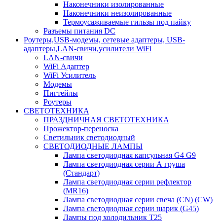
Наконечники изолированные
Наконечники неизолированные
Термоусаживаемые гильзы под пайку
Разъемы питания DC
Роутеры,USB-модемы, сетевые адаптеры, USB-
адаптеры,LAN-свичи,усилители WiFi
LAN-свичи
WiFi Адаптер
WiFi Усилитель
Модемы
Пигтейлы
Роутеры
СВЕТОТЕХНИКА
ПРАЗДНИЧНАЯ СВЕТОТЕХНИКА
Прожектор-переноска
Светильник светодиодный
СВЕТОДИОДНЫЕ ЛАМПЫ
Лампа светодиодная капсульная G4 G9
Лампа светодиодная серии А груша
(Стандарт)
Лампа светодиодная серии рефлектор
(MR16)
Лампа светодиодная серии свеча (CN) (CW)
Лампа светодиодная серии шарик (G45)
Лампы под холодильник T25