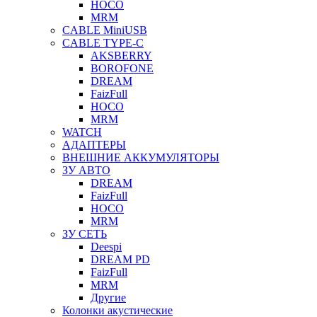
HOCO
MRM
CABLE MiniUSB
CABLE TYPE-C
AKSBERRY
BOROFONE
DREAM
FaizFull
HOCO
MRM
WATCH
АДАПТЕРЫ
ВНЕШНИЕ АККУМУЛЯТОРЫ
ЗУ АВТО
DREAM
FaizFull
HOCO
MRM
ЗУ СЕТЬ
Deespi
DREAM PD
FaizFull
MRM
Другие
Колонки акустические