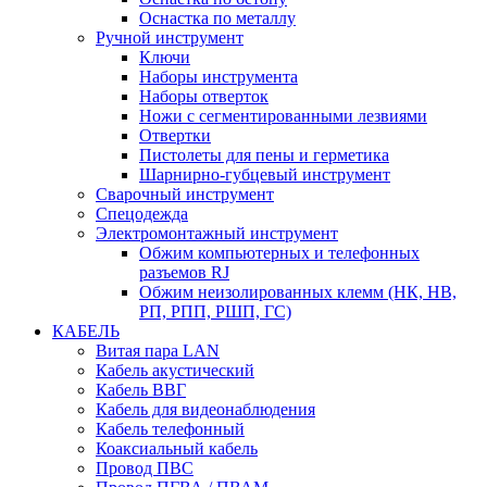
Оснастка по металлу
Ручной инструмент
Ключи
Наборы инструмента
Наборы отверток
Ножи с сегментированными лезвиями
Отвертки
Пистолеты для пены и герметика
Шарнирно-губцевый инструмент
Сварочный инструмент
Спецодежда
Электромонтажный инструмент
Обжим компьютерных и телефонных
разъемов RJ
Обжим неизолированных клемм (НК, НВ,
РП, РПП, РШП, ГС)
КАБЕЛЬ
Витая пара LAN
Кабель акустический
Кабель ВВГ
Кабель для видеонаблюдения
Кабель телефонный
Коаксиальный кабель
Провод ПВС