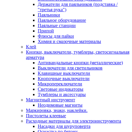
Держатели для паяльников (подставка /
"третья рука")
Паяльники
Паяльное оборудование
Паяльные станции
Припой
Флюсы для пайки
Химия и смазочные материалы
Клей
Кнопки, выключатели, тумблеры, светосигнальная
арматура
Антивандальные кнопки (металлические)
Выключатели для светильников
Клавишные выключатели
Кнопочные выключатели
Микропереключатели
Световые индикаторы
Тумблеры и аксессуары
Магнитный инструмент
Неодимовые магниты
Маркировка, знаки, наклейки.
Пистолеты клеевые
Расходные материалы для электроинструмента
Насадки для шуруповерта
Оснастка по бетону