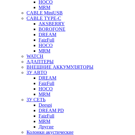
HOCO
MRM
CABLE MiniUSB
CABLE TYPE-C
AKSBERRY
BOROFONE
DREAM
FaizFull
HOCO
MRM
WATCH
АДАПТЕРЫ
ВНЕШНИЕ АККУМУЛЯТОРЫ
ЗУ АВТО
DREAM
FaizFull
HOCO
MRM
ЗУ СЕТЬ
Deespi
DREAM PD
FaizFull
MRM
Другие
Колонки акустические