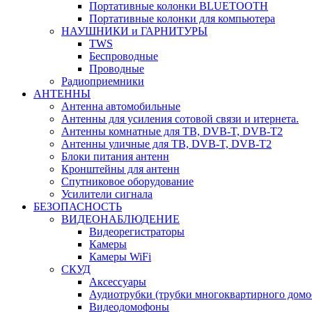
Портативные колонки BLUETOOTH
Портативные колонки для компьютера
НАУШНИКИ и ГАРНИТУРЫ
TWS
Беспроводные
Проводные
Радиоприемники
АНТЕННЫ
Антенна автомобильные
Антенны для усиления сотовой связи и итернета.
Антенны комнатные для ТВ, DVB-T, DVB-T2
Антенны уличные для ТВ, DVB-T, DVB-T2
Блоки питания антенн
Кронштейны для антенн
Спутниковое оборудование
Усилители сигнала
БЕЗОПАСНОСТЬ
ВИДЕОНАБЛЮДЕНИЕ
Видеорегистраторы
Камеры
Камеры WiFi
СКУД
Аксессуары
Аудиотрубки (трубки многоквартирного домо
Видеодомофоны