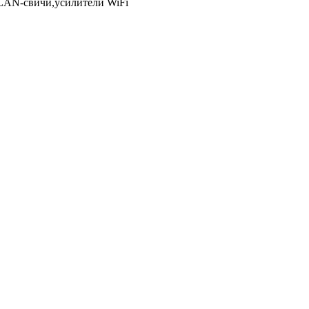
LAN-свичи,усилители WiFi