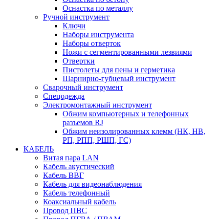
Оснастка по металлу
Ручной инструмент
Ключи
Наборы инструмента
Наборы отверток
Ножи с сегментированными лезвиями
Отвертки
Пистолеты для пены и герметика
Шарнирно-губцевый инструмент
Сварочный инструмент
Спецодежда
Электромонтажный инструмент
Обжим компьютерных и телефонных
разъемов RJ
Обжим неизолированных клемм (НК, НВ,
РП, РПП, РШП, ГС)
КАБЕЛЬ
Витая пара LAN
Кабель акустический
Кабель ВВГ
Кабель для видеонаблюдения
Кабель телефонный
Коаксиальный кабель
Провод ПВС