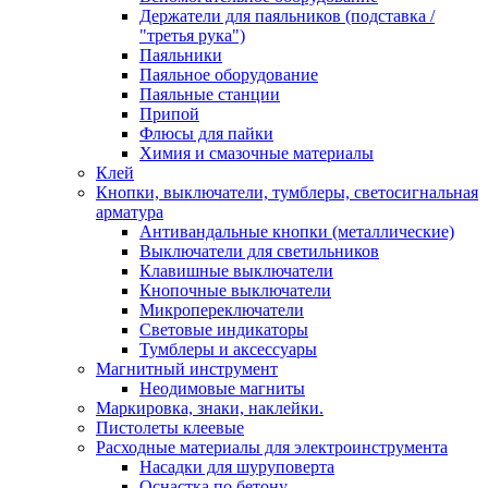
Держатели для паяльников (подставка /
"третья рука")
Паяльники
Паяльное оборудование
Паяльные станции
Припой
Флюсы для пайки
Химия и смазочные материалы
Клей
Кнопки, выключатели, тумблеры, светосигнальная
арматура
Антивандальные кнопки (металлические)
Выключатели для светильников
Клавишные выключатели
Кнопочные выключатели
Микропереключатели
Световые индикаторы
Тумблеры и аксессуары
Магнитный инструмент
Неодимовые магниты
Маркировка, знаки, наклейки.
Пистолеты клеевые
Расходные материалы для электроинструмента
Насадки для шуруповерта
Оснастка по бетону