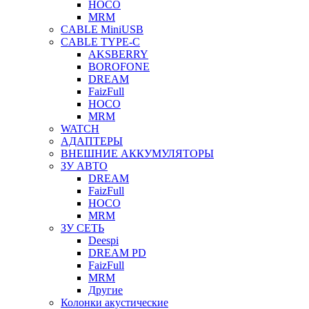
HOCO
MRM
CABLE MiniUSB
CABLE TYPE-C
AKSBERRY
BOROFONE
DREAM
FaizFull
HOCO
MRM
WATCH
АДАПТЕРЫ
ВНЕШНИЕ АККУМУЛЯТОРЫ
ЗУ АВТО
DREAM
FaizFull
HOCO
MRM
ЗУ СЕТЬ
Deespi
DREAM PD
FaizFull
MRM
Другие
Колонки акустические