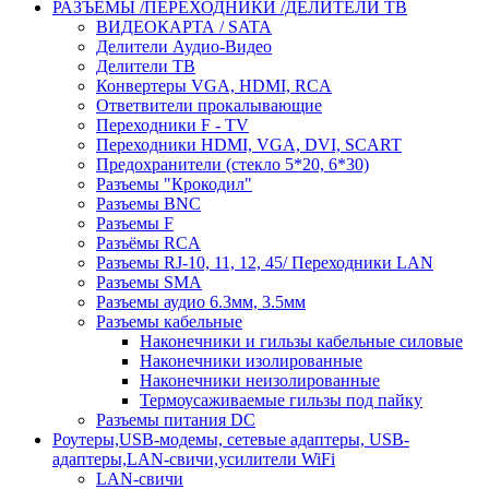
РАЗЪЁМЫ /ПЕРЕХОДНИКИ /ДЕЛИТЕЛИ ТВ
ВИДЕОКАРТА / SATA
Делители Аудио-Видео
Делители ТВ
Конвертеры VGA, HDMI, RCA
Ответвители прокалывающие
Переходники F - TV
Переходники HDMI, VGA, DVI, SCART
Предохранители (стекло 5*20, 6*30)
Разъемы "Крокодил"
Разъемы BNC
Разъемы F
Разъёмы RCA
Разъемы RJ-10, 11, 12, 45/ Переходники LAN
Разъемы SMA
Разъемы аудио 6.3мм, 3.5мм
Разъемы кабельные
Наконечники и гильзы кабельные силовые
Наконечники изолированные
Наконечники неизолированные
Термоусаживаемые гильзы под пайку
Разъемы питания DC
Роутеры,USB-модемы, сетевые адаптеры, USB-
адаптеры,LAN-свичи,усилители WiFi
LAN-свичи