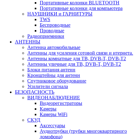
Портативные колонки BLUETOOTH
Портативные колонки для компьютера
НАУШНИКИ и ГАРНИТУРЫ
TWS
Беспроводные
Проводные
Радиоприемники
АНТЕННЫ
Антенна автомобильные
Антенны для усиления сотовой связи и итернета.
Антенны комнатные для ТВ, DVB-T, DVB-T2
Антенны уличные для ТВ, DVB-T, DVB-T2
Блоки питания антенн
Кронштейны для антенн
Спутниковое оборудование
Усилители сигнала
БЕЗОПАСНОСТЬ
ВИДЕОНАБЛЮДЕНИЕ
Видеорегистраторы
Камеры
Камеры WiFi
СКУД
Аксессуары
Аудиотрубки (трубки многоквартирного
домофона)