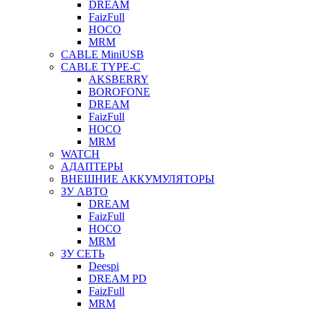
DREAM
FaizFull
HOCO
MRM
CABLE MiniUSB
CABLE TYPE-C
AKSBERRY
BOROFONE
DREAM
FaizFull
HOCO
MRM
WATCH
АДАПТЕРЫ
ВНЕШНИЕ АККУМУЛЯТОРЫ
ЗУ АВТО
DREAM
FaizFull
HOCO
MRM
ЗУ СЕТЬ
Deespi
DREAM PD
FaizFull
MRM