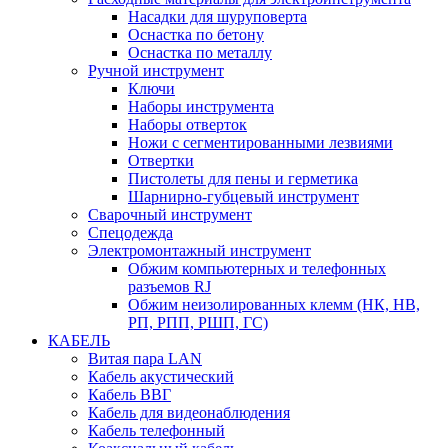
Насадки для шуруповерта
Оснастка по бетону
Оснастка по металлу
Ручной инструмент
Ключи
Наборы инструмента
Наборы отверток
Ножи с сегментированными лезвиями
Отвертки
Пистолеты для пены и герметика
Шарнирно-губцевый инструмент
Сварочный инструмент
Спецодежда
Электромонтажный инструмент
Обжим компьютерных и телефонных
разъемов RJ
Обжим неизолированных клемм (НК, НВ,
РП, РПП, РШП, ГС)
КАБЕЛЬ
Витая пара LAN
Кабель акустический
Кабель ВВГ
Кабель для видеонаблюдения
Кабель телефонный