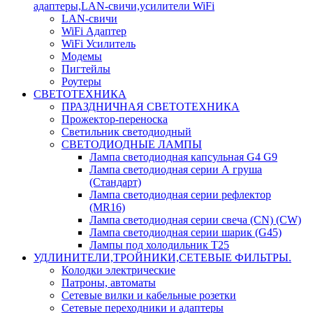
адаптеры,LAN-свичи,усилители WiFi
LAN-свичи
WiFi Адаптер
WiFi Усилитель
Модемы
Пигтейлы
Роутеры
СВЕТОТЕХНИКА
ПРАЗДНИЧНАЯ СВЕТОТЕХНИКА
Прожектор-переноска
Светильник светодиодный
СВЕТОДИОДНЫЕ ЛАМПЫ
Лампа светодиодная капсульная G4 G9
Лампа светодиодная серии А груша
(Стандарт)
Лампа светодиодная серии рефлектор
(MR16)
Лампа светодиодная серии свеча (CN) (CW)
Лампа светодиодная серии шарик (G45)
Лампы под холодильник T25
УДЛИНИТЕЛИ,ТРОЙНИКИ,СЕТЕВЫЕ ФИЛЬТРЫ.
Колодки электрические
Патроны, автоматы
Сетевые вилки и кабельные розетки
Сетевые переходники и адаптеры