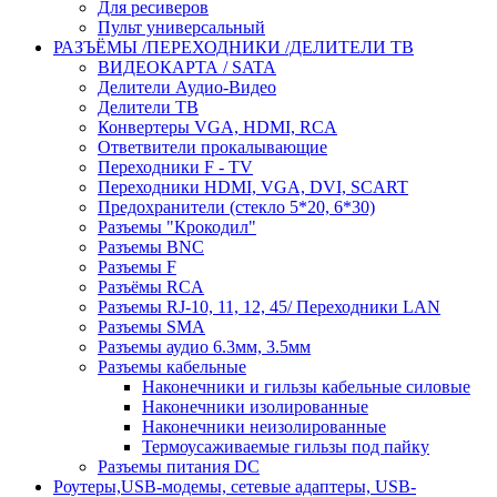
Для ресиверов
Пульт универсальный
РАЗЪЁМЫ /ПЕРЕХОДНИКИ /ДЕЛИТЕЛИ ТВ
ВИДЕОКАРТА / SATA
Делители Аудио-Видео
Делители ТВ
Конвертеры VGA, HDMI, RCA
Ответвители прокалывающие
Переходники F - TV
Переходники HDMI, VGA, DVI, SCART
Предохранители (стекло 5*20, 6*30)
Разъемы "Крокодил"
Разъемы BNC
Разъемы F
Разъёмы RCA
Разъемы RJ-10, 11, 12, 45/ Переходники LAN
Разъемы SMA
Разъемы аудио 6.3мм, 3.5мм
Разъемы кабельные
Наконечники и гильзы кабельные силовые
Наконечники изолированные
Наконечники неизолированные
Термоусаживаемые гильзы под пайку
Разъемы питания DC
Роутеры,USB-модемы, сетевые адаптеры, USB-