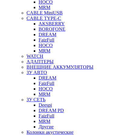
HOCO
MRM
CABLE MiniUSB
CABLE TYPE-C
AKSBERRY
BOROFONE
DREAM
FaizFull
HOCO
MRM
WATCH
АДАПТЕРЫ
ВНЕШНИЕ АККУМУЛЯТОРЫ
ЗУ АВТО
DREAM
FaizFull
HOCO
MRM
ЗУ СЕТЬ
Deespi
DREAM PD
FaizFull
MRM
Другие
Колонки акустические