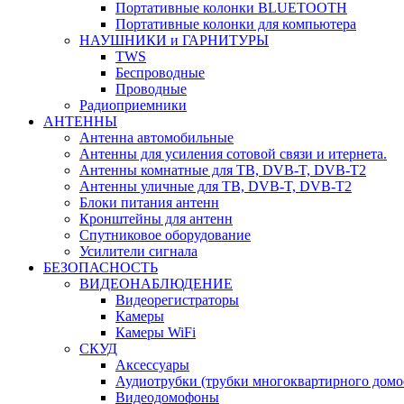
Портативные колонки BLUETOOTH
Портативные колонки для компьютера
НАУШНИКИ и ГАРНИТУРЫ
TWS
Беспроводные
Проводные
Радиоприемники
АНТЕННЫ
Антенна автомобильные
Антенны для усиления сотовой связи и итернета.
Антенны комнатные для ТВ, DVB-T, DVB-T2
Антенны уличные для ТВ, DVB-T, DVB-T2
Блоки питания антенн
Кронштейны для антенн
Спутниковое оборудование
Усилители сигнала
БЕЗОПАСНОСТЬ
ВИДЕОНАБЛЮДЕНИЕ
Видеорегистраторы
Камеры
Камеры WiFi
СКУД
Аксессуары
Аудиотрубки (трубки многоквартирного домо
Видеодомофоны