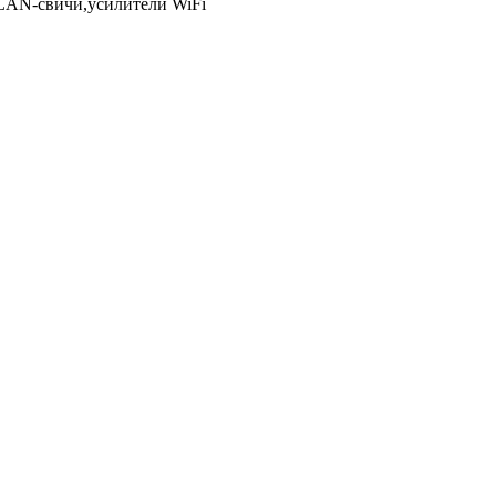
LAN-свичи,усилители WiFi