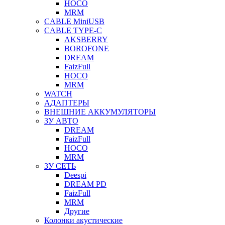
HOCO
MRM
CABLE MiniUSB
CABLE TYPE-C
AKSBERRY
BOROFONE
DREAM
FaizFull
HOCO
MRM
WATCH
АДАПТЕРЫ
ВНЕШНИЕ АККУМУЛЯТОРЫ
ЗУ АВТО
DREAM
FaizFull
HOCO
MRM
ЗУ СЕТЬ
Deespi
DREAM PD
FaizFull
MRM
Другие
Колонки акустические