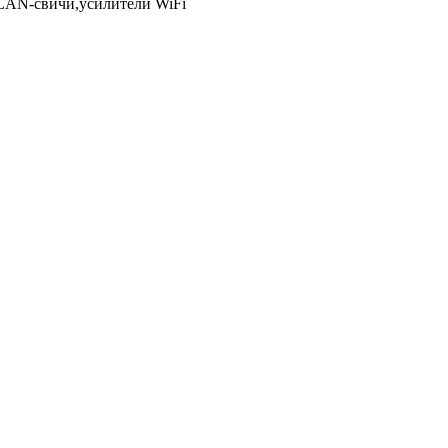
LAN-свичи,усилители WiFi