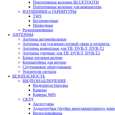
Портативные колонки BLUETOOTH
Портативные колонки для компьютера
НАУШНИКИ и ГАРНИТУРЫ
TWS
Беспроводные
Проводные
Радиоприемники
АНТЕННЫ
Антенна автомобильные
Антенны для усиления сотовой связи и итернета.
Антенны комнатные для ТВ, DVB-T, DVB-T2
Антенны уличные для ТВ, DVB-T, DVB-T2
Блоки питания антенн
Кронштейны для антенн
Спутниковое оборудование
Усилители сигнала
БЕЗОПАСНОСТЬ
ВИДЕОНАБЛЮДЕНИЕ
Видеорегистраторы
Камеры
Камеры WiFi
СКУД
Аксессуары
Аудиотрубки (трубки многоквартирного домо
Видеодомофоны