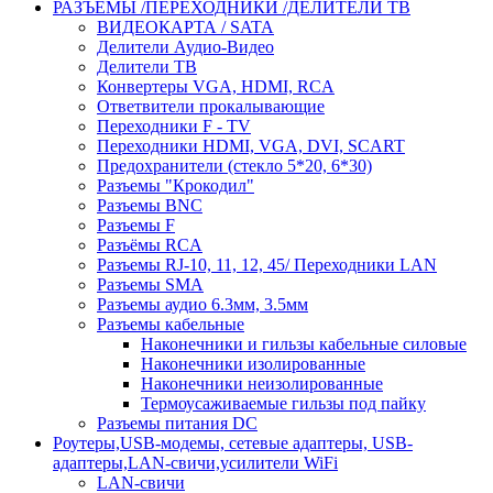
РАЗЪЁМЫ /ПЕРЕХОДНИКИ /ДЕЛИТЕЛИ ТВ
ВИДЕОКАРТА / SATA
Делители Аудио-Видео
Делители ТВ
Конвертеры VGA, HDMI, RCA
Ответвители прокалывающие
Переходники F - TV
Переходники HDMI, VGA, DVI, SCART
Предохранители (стекло 5*20, 6*30)
Разъемы "Крокодил"
Разъемы BNC
Разъемы F
Разъёмы RCA
Разъемы RJ-10, 11, 12, 45/ Переходники LAN
Разъемы SMA
Разъемы аудио 6.3мм, 3.5мм
Разъемы кабельные
Наконечники и гильзы кабельные силовые
Наконечники изолированные
Наконечники неизолированные
Термоусаживаемые гильзы под пайку
Разъемы питания DC
Роутеры,USB-модемы, сетевые адаптеры, USB-
адаптеры,LAN-свичи,усилители WiFi
LAN-свичи