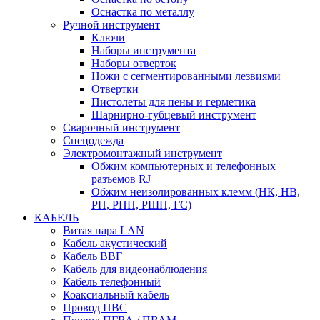
Оснастка по металлу
Ручной инструмент
Ключи
Наборы инструмента
Наборы отверток
Ножи с сегментированными лезвиями
Отвертки
Пистолеты для пены и герметика
Шарнирно-губцевый инструмент
Сварочный инструмент
Спецодежда
Электромонтажный инструмент
Обжим компьютерных и телефонных
разъемов RJ
Обжим неизолированных клемм (НК, НВ,
РП, РПП, РШП, ГС)
КАБЕЛЬ
Витая пара LAN
Кабель акустический
Кабель ВВГ
Кабель для видеонаблюдения
Кабель телефонный
Коаксиальный кабель
Провод ПВС