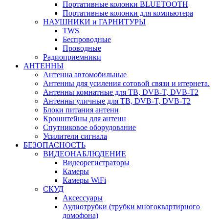
Портативные колонки BLUETOOTH
Портативные колонки для компьютера
НАУШНИКИ и ГАРНИТУРЫ
TWS
Беспроводные
Проводные
Радиоприемники
АНТЕННЫ
Антенна автомобильные
Антенны для усиления сотовой связи и итернета.
Антенны комнатные для ТВ, DVB-T, DVB-T2
Антенны уличные для ТВ, DVB-T, DVB-T2
Блоки питания антенн
Кронштейны для антенн
Спутниковое оборудование
Усилители сигнала
БЕЗОПАСНОСТЬ
ВИДЕОНАБЛЮДЕНИЕ
Видеорегистраторы
Камеры
Камеры WiFi
СКУД
Аксессуары
Аудиотрубки (трубки многоквартирного
домофона)