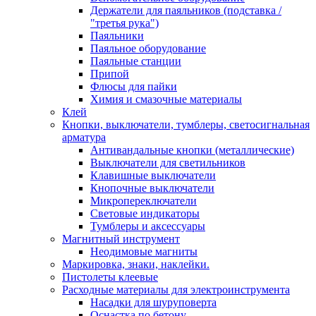
Держатели для паяльников (подставка /
"третья рука")
Паяльники
Паяльное оборудование
Паяльные станции
Припой
Флюсы для пайки
Химия и смазочные материалы
Клей
Кнопки, выключатели, тумблеры, светосигнальная
арматура
Антивандальные кнопки (металлические)
Выключатели для светильников
Клавишные выключатели
Кнопочные выключатели
Микропереключатели
Световые индикаторы
Тумблеры и аксессуары
Магнитный инструмент
Неодимовые магниты
Маркировка, знаки, наклейки.
Пистолеты клеевые
Расходные материалы для электроинструмента
Насадки для шуруповерта
Оснастка по бетону