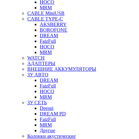
HOCO
MRM
CABLE MiniUSB
CABLE TYPE-C
AKSBERRY
BOROFONE
DREAM
FaizFull
HOCO
MRM
WATCH
АДАПТЕРЫ
ВНЕШНИЕ АККУМУЛЯТОРЫ
ЗУ АВТО
DREAM
FaizFull
HOCO
MRM
ЗУ СЕТЬ
Deespi
DREAM PD
FaizFull
MRM
Другие
Колонки акустические