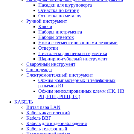
Насадки для шуруповерта
Оснастка по бетону
Оснастка по металлу
Ручной инструмент
Ключи
Наборы инструмента
Наборы отверток
Ножи с сегментированными лезвиями
Отвертки
Пистолеты для пены и герметика
Шарнирно-губцевый инструмент
Сварочный инструмент
Спецодежда
Электромонтажный инструмент
Обжим компьютерных и телефонных
разъемов RJ
Обжим неизолированных клемм (НК, НВ,
РП, РПП, РШП, ГС)
КАБЕЛЬ
Витая пара LAN
Кабель акустический
Кабель ВВГ
Кабель для видеонаблюдения
Кабель телефонный