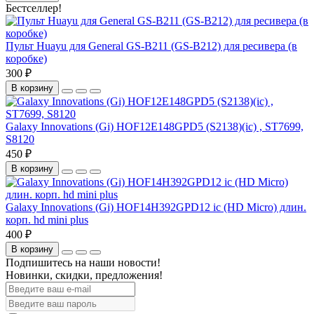
Бестселлер!
Пульт Huayu для General GS-B211 (GS-B212) для ресивера (в
коробке)
300 ₽
В корзину
Galaxy Innovations (Gi) HOF12E148GPD5 (S2138)(ic) , ST7699,
S8120
450 ₽
В корзину
Galaxy Innovations (Gi) HOF14H392GPD12 ic (HD Micro) длин.
корп. hd mini plus
400 ₽
В корзину
Подпишитесь на наши новости!
Новинки, скидки, предложения!