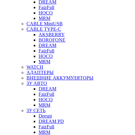
DREAM
FaizFull
HOCO
MRM
CABLE MiniUSB
CABLE TYPE-C
AKSBERRY
BOROFONE
DREAM
FaizFull
HOCO
MRM
WATCH
АДАПТЕРЫ
ВНЕШНИЕ АККУМУЛЯТОРЫ
ЗУ АВТО
DREAM
FaizFull
HOCO
MRM
ЗУ СЕТЬ
Deespi
DREAM PD
FaizFull
MRM