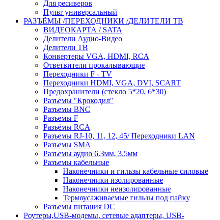
Для ресиверов
Пульт универсальный
РАЗЪЁМЫ /ПЕРЕХОДНИКИ /ДЕЛИТЕЛИ ТВ
ВИДЕОКАРТА / SATA
Делители Аудио-Видео
Делители ТВ
Конвертеры VGA, HDMI, RCA
Ответвители прокалывающие
Переходники F - TV
Переходники HDMI, VGA, DVI, SCART
Предохранители (стекло 5*20, 6*30)
Разъемы "Крокодил"
Разъемы BNC
Разъемы F
Разъёмы RCA
Разъемы RJ-10, 11, 12, 45/ Переходники LAN
Разъемы SMA
Разъемы аудио 6.3мм, 3.5мм
Разъемы кабельные
Наконечники и гильзы кабельные силовые
Наконечники изолированные
Наконечники неизолированные
Термоусаживаемые гильзы под пайку
Разъемы питания DC
Роутеры,USB-модемы, сетевые адаптеры, USB-