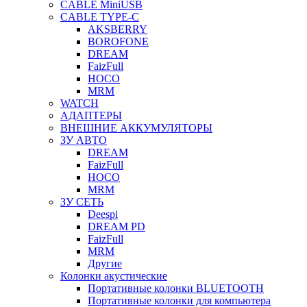
CABLE MiniUSB
CABLE TYPE-C
AKSBERRY
BOROFONE
DREAM
FaizFull
HOCO
MRM
WATCH
АДАПТЕРЫ
ВНЕШНИЕ АККУМУЛЯТОРЫ
ЗУ АВТО
DREAM
FaizFull
HOCO
MRM
ЗУ СЕТЬ
Deespi
DREAM PD
FaizFull
MRM
Другие
Колонки акустические
Портативные колонки BLUETOOTH
Портативные колонки для компьютера