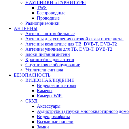
НАУШНИКИ и ГАРНИТУРЫ
TWS
Беспроводные
Проводные
Радиоприемники
АНТЕННЫ
Антенна автомобильные
Антенны для усиления сотовой связи и итернета.
Антенны комнатные для ТВ, DVB-T, DVB-T2
Антенны уличные для ТВ, DVB-T, DVB-T2
Блоки питания антенн
Кронштейны для антенн
Спутниковое оборудование
Усилители сигнала
БЕЗОПАСНОСТЬ
ВИДЕОНАБЛЮДЕНИЕ
Видеорегистраторы
Камеры
Камеры WiFi
СКУД
Аксессуары
Аудиотрубки (трубки многоквартирного домо
Видеодомофоны
Вызывные панели
Замки