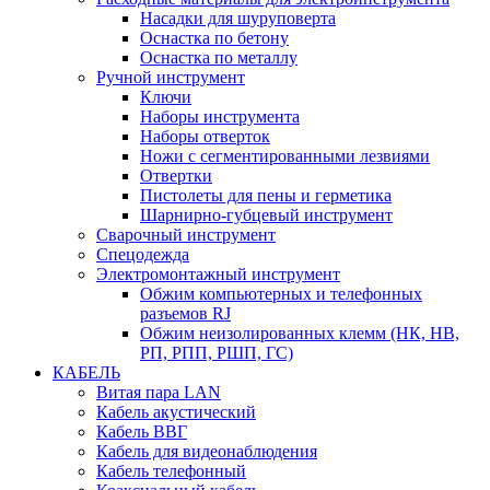
Насадки для шуруповерта
Оснастка по бетону
Оснастка по металлу
Ручной инструмент
Ключи
Наборы инструмента
Наборы отверток
Ножи с сегментированными лезвиями
Отвертки
Пистолеты для пены и герметика
Шарнирно-губцевый инструмент
Сварочный инструмент
Спецодежда
Электромонтажный инструмент
Обжим компьютерных и телефонных
разъемов RJ
Обжим неизолированных клемм (НК, НВ,
РП, РПП, РШП, ГС)
КАБЕЛЬ
Витая пара LAN
Кабель акустический
Кабель ВВГ
Кабель для видеонаблюдения
Кабель телефонный