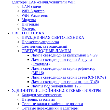
адаптеры,LAN-свичи,усилители WiFi
LAN-свичи
WiFi Адаптер
WiFi Усилитель
Модемы
Пигтейлы
Роутеры
СВЕТОТЕХНИКА
ПРАЗДНИЧНАЯ СВЕТОТЕХНИКА
Прожектор-переноска
Светильник светодиодный
СВЕТОДИОДНЫЕ ЛАМПЫ
Лампа светодиодная капсульная G4 G9
Лампа светодиодная серии А груша
(Стандарт)
Лампа светодиодная серии рефлектор
(MR16)
Лампа светодиодная серии свеча (CN) (CW)
Лампа светодиодная серии шарик (G45)
Лампы под холодильник T25
УДЛИНИТЕЛИ,ТРОЙНИКИ,СЕТЕВЫЕ ФИЛЬТРЫ.
Колодки электрические
Патроны, автоматы
Сетевые вилки и кабельные розетки
Сетевые переходники и адаптеры