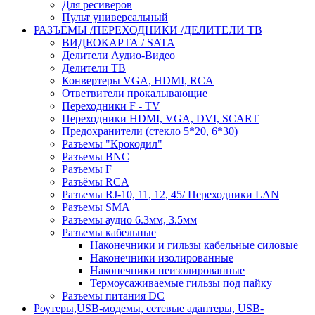
Для ресиверов
Пульт универсальный
РАЗЪЁМЫ /ПЕРЕХОДНИКИ /ДЕЛИТЕЛИ ТВ
ВИДЕОКАРТА / SATA
Делители Аудио-Видео
Делители ТВ
Конвертеры VGA, HDMI, RCA
Ответвители прокалывающие
Переходники F - TV
Переходники HDMI, VGA, DVI, SCART
Предохранители (стекло 5*20, 6*30)
Разъемы "Крокодил"
Разъемы BNC
Разъемы F
Разъёмы RCA
Разъемы RJ-10, 11, 12, 45/ Переходники LAN
Разъемы SMA
Разъемы аудио 6.3мм, 3.5мм
Разъемы кабельные
Наконечники и гильзы кабельные силовые
Наконечники изолированные
Наконечники неизолированные
Термоусаживаемые гильзы под пайку
Разъемы питания DC
Роутеры,USB-модемы, сетевые адаптеры, USB-