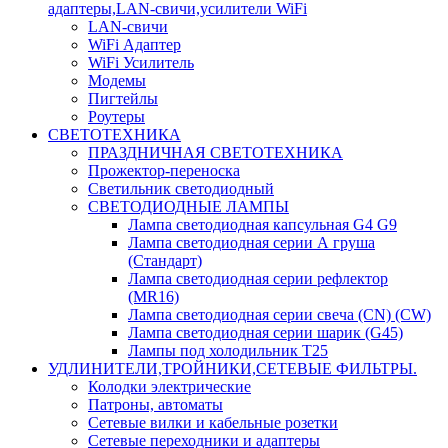
адаптеры,LAN-свичи,усилители WiFi
LAN-свичи
WiFi Адаптер
WiFi Усилитель
Модемы
Пигтейлы
Роутеры
СВЕТОТЕХНИКА
ПРАЗДНИЧНАЯ СВЕТОТЕХНИКА
Прожектор-переноска
Светильник светодиодный
СВЕТОДИОДНЫЕ ЛАМПЫ
Лампа светодиодная капсульная G4 G9
Лампа светодиодная серии А груша
(Стандарт)
Лампа светодиодная серии рефлектор
(MR16)
Лампа светодиодная серии свеча (CN) (CW)
Лампа светодиодная серии шарик (G45)
Лампы под холодильник T25
УДЛИНИТЕЛИ,ТРОЙНИКИ,СЕТЕВЫЕ ФИЛЬТРЫ.
Колодки электрические
Патроны, автоматы
Сетевые вилки и кабельные розетки
Сетевые переходники и адаптеры