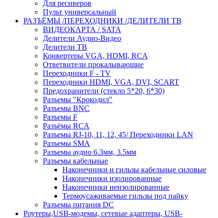
Для ресиверов
Пульт универсальный
РАЗЪЁМЫ /ПЕРЕХОДНИКИ /ДЕЛИТЕЛИ ТВ
ВИДЕОКАРТА / SATA
Делители Аудио-Видео
Делители ТВ
Конвертеры VGA, HDMI, RCA
Ответвители прокалывающие
Переходники F - TV
Переходники HDMI, VGA, DVI, SCART
Предохранители (стекло 5*20, 6*30)
Разъемы "Крокодил"
Разъемы BNC
Разъемы F
Разъёмы RCA
Разъемы RJ-10, 11, 12, 45/ Переходники LAN
Разъемы SMA
Разъемы аудио 6.3мм, 3.5мм
Разъемы кабельные
Наконечники и гильзы кабельные силовые
Наконечники изолированные
Наконечники неизолированные
Термоусаживаемые гильзы под пайку
Разъемы питания DC
Роутеры,USB-модемы, сетевые адаптеры, USB-