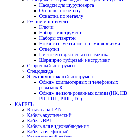
Насадки для шуруповерта
Оснастка по бетону
Оснастка по металлу
Ручной инструмент
Ключи
Наборы инструмента
Наборы отверток
Ножи с сегментированными лезвиями
Отвертки
Пистолеты для пены и герметика
Шарнирно-губцевый инструмент
Сварочный инструмент
Спецодежда
Электромонтажный инструмент
Обжим компьютерных и телефонных
разъемов RJ
Обжим неизолированных клемм (НК, НВ,
РП, РПП, РШП, ГС)
КАБЕЛЬ
Витая пара LAN
Кабель акустический
Кабель ВВГ
Кабель для видеонаблюдения
Кабель телефонный