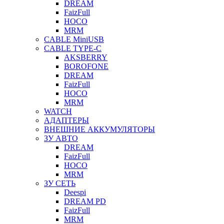
DREAM
FaizFull
HOCO
MRM
CABLE MiniUSB
CABLE TYPE-C
AKSBERRY
BOROFONE
DREAM
FaizFull
HOCO
MRM
WATCH
АДАПТЕРЫ
ВНЕШНИЕ АККУМУЛЯТОРЫ
ЗУ АВТО
DREAM
FaizFull
HOCO
MRM
ЗУ СЕТЬ
Deespi
DREAM PD
FaizFull
MRM