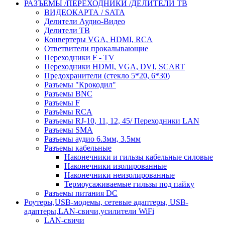
РАЗЪЁМЫ /ПЕРЕХОДНИКИ /ДЕЛИТЕЛИ ТВ
ВИДЕОКАРТА / SATA
Делители Аудио-Видео
Делители ТВ
Конвертеры VGA, HDMI, RCA
Ответвители прокалывающие
Переходники F - TV
Переходники HDMI, VGA, DVI, SCART
Предохранители (стекло 5*20, 6*30)
Разъемы "Крокодил"
Разъемы BNC
Разъемы F
Разъёмы RCA
Разъемы RJ-10, 11, 12, 45/ Переходники LAN
Разъемы SMA
Разъемы аудио 6.3мм, 3.5мм
Разъемы кабельные
Наконечники и гильзы кабельные силовые
Наконечники изолированные
Наконечники неизолированные
Термоусаживаемые гильзы под пайку
Разъемы питания DC
Роутеры,USB-модемы, сетевые адаптеры, USB-
адаптеры,LAN-свичи,усилители WiFi
LAN-свичи