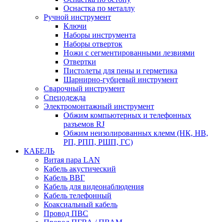
Оснастка по металлу
Ручной инструмент
Ключи
Наборы инструмента
Наборы отверток
Ножи с сегментированными лезвиями
Отвертки
Пистолеты для пены и герметика
Шарнирно-губцевый инструмент
Сварочный инструмент
Спецодежда
Электромонтажный инструмент
Обжим компьютерных и телефонных
разъемов RJ
Обжим неизолированных клемм (НК, НВ,
РП, РПП, РШП, ГС)
КАБЕЛЬ
Витая пара LAN
Кабель акустический
Кабель ВВГ
Кабель для видеонаблюдения
Кабель телефонный
Коаксиальный кабель
Провод ПВС