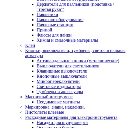
Держатели для паяльников (подставка /
"третья рука")
Паяльники
Паяльное оборудование
Паяльные станции
Припой
Флюсы для пайки
Химия и смазочные материалы
Клей
Кнопки, выключатели, тумблеры, светосигнальная
арматура
Антивандальные кнопки (металлические)
Выключатели для светильников
Клавишные выключатели
Кнопочные выключатели
Микропереключатели
Световые индикаторы
Тумблеры и аксессуары
Магнитный инструмент
Неодимовые магниты
Маркировка, знаки, наклейки.
Пистолеты клеевые
Расходные материалы для электроинструмента
Насадки для шуруповерта
Оснастка по бетону