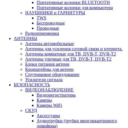
Портативные колонки BLUETOOTH
Портативные колонки для компьютера
НАУШНИКИ и ГАРНИТУРЫ
TWS
Беспроводные
Проводные
Радиоприемники
АНТЕННЫ
Антенна автомобильные
Антенны для усиления сотовой связи и итернета.
Антенны комнатные для ТВ, DVB-T, DVB-T2
Антенны уличные для ТВ, DVB-T, DVB-T2
Блоки питания антенн
Кронштейны для антенн
Спутниковое оборудование
Усилители сигнала
БЕЗОПАСНОСТЬ
ВИДЕОНАБЛЮДЕНИЕ
Видеорегистраторы
Камеры
Камеры WiFi
СКУД
Аксессуары
Аудиотрубки (трубки многоквартирного
домофона)