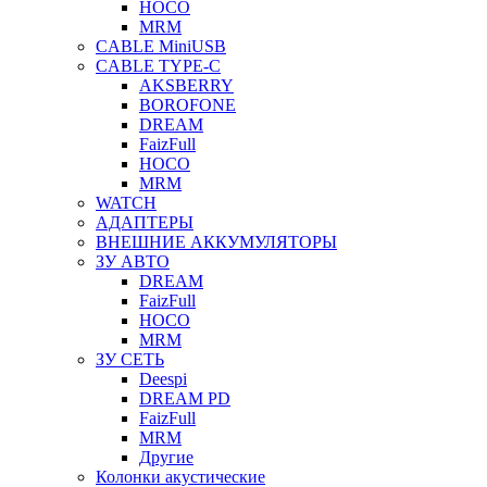
HOCO
MRM
CABLE MiniUSB
CABLE TYPE-C
AKSBERRY
BOROFONE
DREAM
FaizFull
HOCO
MRM
WATCH
АДАПТЕРЫ
ВНЕШНИЕ АККУМУЛЯТОРЫ
ЗУ АВТО
DREAM
FaizFull
HOCO
MRM
ЗУ СЕТЬ
Deespi
DREAM PD
FaizFull
MRM
Другие
Колонки акустические