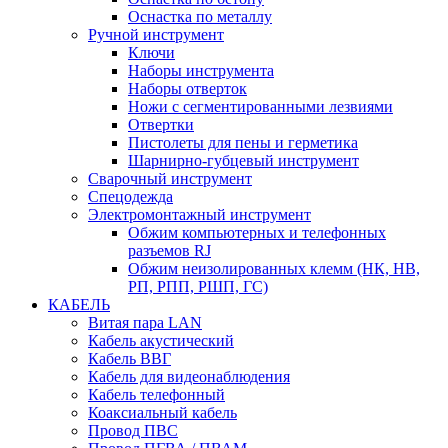
Оснастка по металлу
Ручной инструмент
Ключи
Наборы инструмента
Наборы отверток
Ножи с сегментированными лезвиями
Отвертки
Пистолеты для пены и герметика
Шарнирно-губцевый инструмент
Сварочный инструмент
Спецодежда
Электромонтажный инструмент
Обжим компьютерных и телефонных
разъемов RJ
Обжим неизолированных клемм (НК, НВ,
РП, РПП, РШП, ГС)
КАБЕЛЬ
Витая пара LAN
Кабель акустический
Кабель ВВГ
Кабель для видеонаблюдения
Кабель телефонный
Коаксиальный кабель
Провод ПВС