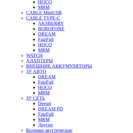
HOCO
MRM
CABLE MiniUSB
CABLE TYPE-C
AKSBERRY
BOROFONE
DREAM
FaizFull
HOCO
MRM
WATCH
АДАПТЕРЫ
ВНЕШНИЕ АККУМУЛЯТОРЫ
ЗУ АВТО
DREAM
FaizFull
HOCO
MRM
ЗУ СЕТЬ
Deespi
DREAM PD
FaizFull
MRM
Другие
Колонки акустические