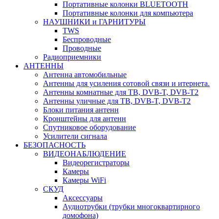
Портативные колонки BLUETOOTH
Портативные колонки для компьютера
НАУШНИКИ и ГАРНИТУРЫ
TWS
Беспроводные
Проводные
Радиоприемники
АНТЕННЫ
Антенна автомобильные
Антенны для усиления сотовой связи и итернета.
Антенны комнатные для ТВ, DVB-T, DVB-T2
Антенны уличные для ТВ, DVB-T, DVB-T2
Блоки питания антенн
Кронштейны для антенн
Спутниковое оборудование
Усилители сигнала
БЕЗОПАСНОСТЬ
ВИДЕОНАБЛЮДЕНИЕ
Видеорегистраторы
Камеры
Камеры WiFi
СКУД
Аксессуары
Аудиотрубки (трубки многоквартирного
домофона)