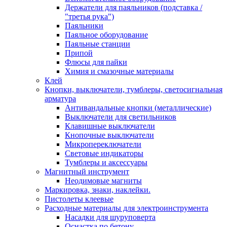
Держатели для паяльников (подставка /
"третья рука")
Паяльники
Паяльное оборудование
Паяльные станции
Припой
Флюсы для пайки
Химия и смазочные материалы
Клей
Кнопки, выключатели, тумблеры, светосигнальная
арматура
Антивандальные кнопки (металлические)
Выключатели для светильников
Клавишные выключатели
Кнопочные выключатели
Микропереключатели
Световые индикаторы
Тумблеры и аксессуары
Магнитный инструмент
Неодимовые магниты
Маркировка, знаки, наклейки.
Пистолеты клеевые
Расходные материалы для электроинструмента
Насадки для шуруповерта
Оснастка по бетону