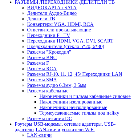
РАЗЪЁМЫ /ПЕРЕХОДНИКИ /ДЕЛИТЕЛИ ТВ
ВИДЕОКАРТА / SATA
Делители Аудио-Видео
Делители ТВ
Конвертеры VGA, HDMI, RCA
Ответвители прокалывающие
Переходники F - TV
Переходники HDMI, VGA, DVI, SCART
Предохранители (стекло 5*20, 6*30)
Разъемы "Крокодил"
Разъемы BNC
Разъемы F
Разъёмы RCA
Разъемы RJ-10, 11, 12, 45/ Переходники LAN
Разъемы SMA
Разъемы аудио 6.3мм, 3.5мм
Разъемы кабельные
Наконечники и гильзы кабельные силовые
Наконечники изолированные
Наконечники неизолированные
Термоусаживаемые гильзы под пайку
Разъемы питания DC
Роутеры,USB-модемы, сетевые адаптеры, USB-
адаптеры,LAN-свичи,усилители WiFi
LAN-свичи