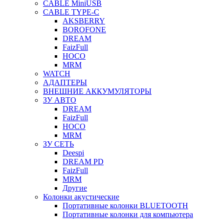
CABLE MiniUSB
CABLE TYPE-C
AKSBERRY
BOROFONE
DREAM
FaizFull
HOCO
MRM
WATCH
АДАПТЕРЫ
ВНЕШНИЕ АККУМУЛЯТОРЫ
ЗУ АВТО
DREAM
FaizFull
HOCO
MRM
ЗУ СЕТЬ
Deespi
DREAM PD
FaizFull
MRM
Другие
Колонки акустические
Портативные колонки BLUETOOTH
Портативные колонки для компьютера