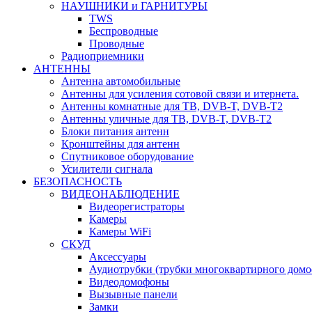
НАУШНИКИ и ГАРНИТУРЫ
TWS
Беспроводные
Проводные
Радиоприемники
АНТЕННЫ
Антенна автомобильные
Антенны для усиления сотовой связи и итернета.
Антенны комнатные для ТВ, DVB-T, DVB-T2
Антенны уличные для ТВ, DVB-T, DVB-T2
Блоки питания антенн
Кронштейны для антенн
Спутниковое оборудование
Усилители сигнала
БЕЗОПАСНОСТЬ
ВИДЕОНАБЛЮДЕНИЕ
Видеорегистраторы
Камеры
Камеры WiFi
СКУД
Аксессуары
Аудиотрубки (трубки многоквартирного домо
Видеодомофоны
Вызывные панели
Замки